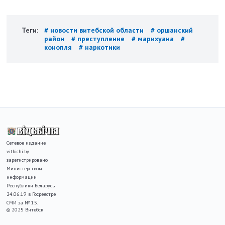
Теги:
# новости витебской области
# оршанский
район
# преступление
# марихуана
#
конопля
# наркотики
Сетевое издание
vitbichi.by
зарегистрировано
Министерством
информации
Республики Беларусь
24.06.19 в Госреестре
СМИ за № 15.
© 2025 Витебск