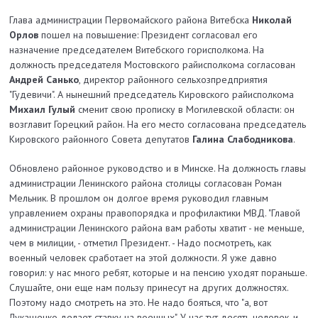
Глава администрации Первомайского района Витебска
Николай
Орлов
пошел на повышение: Президент согласовал его
назначение председателем Витебского горисполкома. На
должность председателя Мостовского райисполкома согласован
Андрей Санько
, директор районного сельхозпредприятия
"Гудевичи". А нынешний председатель Кировского райисполкома
Михаил Гулый
сменит свою прописку в Могилевской области: он
возглавит Горецкий район. На его место согласована председатель
Кировского районного Совета депутатов
Галина Слабодникова
.
Обновлено районное руководство и в Минске. На должность главы
администрации Ленинского района столицы согласован Роман
Мельник. В прошлом он долгое время руководил главным
управлением охраны правопорядка и профилактики МВД. "Главой
администрации Ленинского района вам работы хватит - не меньше,
чем в милиции, - отметил Президент. - Надо посмотреть, как
военный человек сработает на этой должности. Я уже давно
говорил: у нас много ребят, которые и на пенсию уходят пораньше.
Слушайте, они еще нам пользу принесут на других должностях.
Поэтому надо смотреть на это. Не надо бояться, что "а, вот
Лукашенко делает ставку на военных". У нас тут десять человек, и