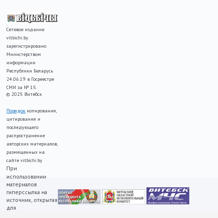
Сетевое издание
vitbichi.by
зарегистрировано
Министерством
информации
Республики Беларусь
24.06.19 в Госреестре
СМИ за № 15.
© 2025 Витебск
Порядок
копирования,
цитирования и
последующего
распространение
авторских материалов,
размещенных на
сайте vitbichi.by
При
использовании
материалов
гиперссылка на
источник, открытая
для
индексирования,