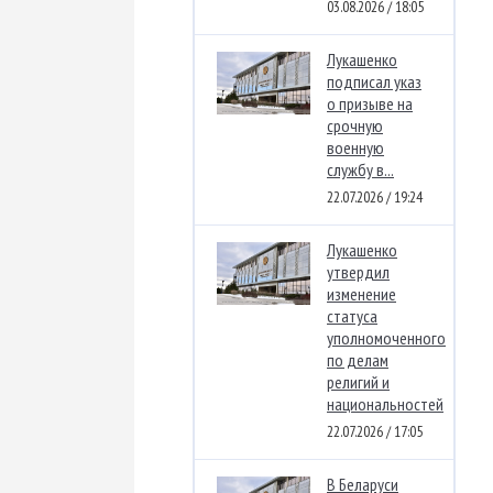
03.08.2026 / 18:05
Лукашенко
подписал указ
о призыве на
срочную
военную
службу в...
22.07.2026 / 19:24
Лукашенко
утвердил
изменение
статуса
уполномоченного
по делам
религий и
национальностей
22.07.2026 / 17:05
В Беларуси