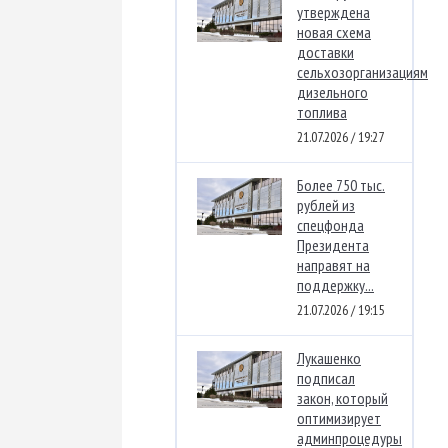
утверждена
новая схема
доставки
сельхозорганизациям
дизельного
топлива
21.07.2026 / 19:27
Более 750 тыс.
рублей из
спецфонда
Президента
направят на
поддержку...
21.07.2026 / 19:15
Лукашенко
подписал
закон, который
оптимизирует
админпроцедуры