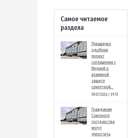
Самое читаемое
раздела
Лукашенко
одобрил
проект
соглашения с
Индией о
взаимной
защите
секретной...
09.07.2026 / 19:53
Гражданам
Союзного
государства
могут
упростить