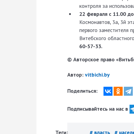
контроля за использо
22 февраля с 11.00 д
Космонавтов, 3а, 3­й э
первого заместителя п
Витебского областног
60­-57­-33.
© Авторское право «Витьби
Автор:
vitbichi.by
Поделиться:
Подписывайтесь на нас в
Теги:
# власть
# насе