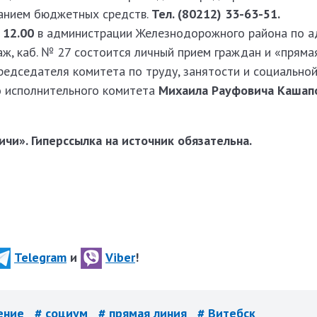
ванием бюджетных средств.
Тел. (8­0212) 33­-63­-51.
о 12.00
в администрации Железнодорожного района по ад
таж, каб. № 27 состоится личный прием граждан и «пряма
редседателя комитета по труду, занятости и социально
о исполнительного комитета
Михаила Рауфовича Кашапо
чи». Гиперссылка на источник обязательна.
Telegram
и
Viber
!
ление
# социум
# прямая линия
# Витебск