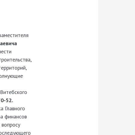
заместителя
лаевича
нести
троительства,
территорий,
 волнующие
 Витебского
0­-52.
а Главного
ва финансов
 вопросу
последующего