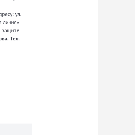
ресу: ул.
я линия»
й защите
ва. Тел.