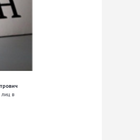
трович
 лиц в