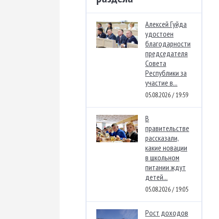
Алексей Гуйда
удостоен
благодарности
председателя
Совета
Республики за
участие в...
05.08.2026 / 19:59
В
правительстве
рассказали,
какие новации
в школьном
питании ждут
детей...
05.08.2026 / 19:05
Рост доходов