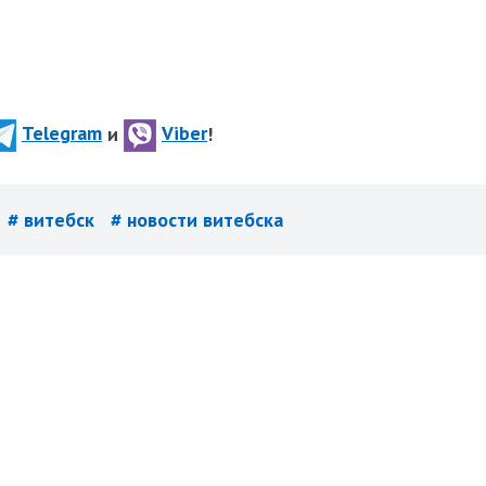
Telegram
и
Viber
!
# витебск
# новости витебска