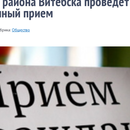
 района Витебска проведет
чный прием
брика:
Общество