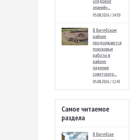
«Ледокол
знаний»...
05.08.2026 / 14:30
В Витебском
районе
продолжаются
поисковые
работы в
районе
падения
советского...
05.08.2026 / 12:43
Самое читаемое
раздела
В Витебске