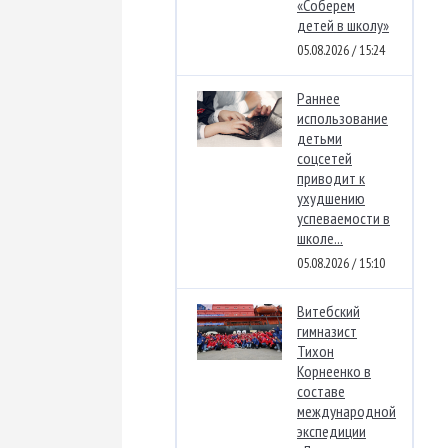
«Соберем
детей в школу»
05.08.2026 / 15:24
Раннее
использование
детьми
соцсетей
приводит к
ухудшению
успеваемости в
школе...
05.08.2026 / 15:10
Витебский
гимназист
Тихон
Корнеенко в
составе
международной
экспедиции