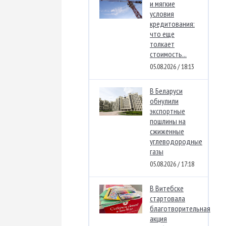
и мягкие
условия
кредитования:
что еще
толкает
стоимость...
05.08.2026 / 18:13
В Беларуси
обнулили
экспортные
пошлины на
сжиженные
углеводородные
газы
05.08.2026 / 17:18
В Витебске
стартовала
благотворительная
акция