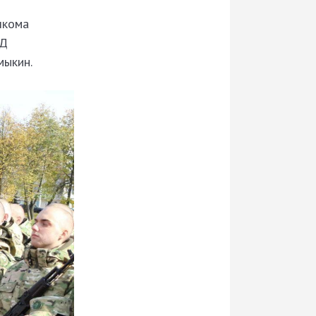
лкома
ВД
мыкин.