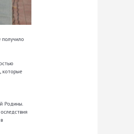
е получило
достью
, которые
й Родины.
Последствия
 в