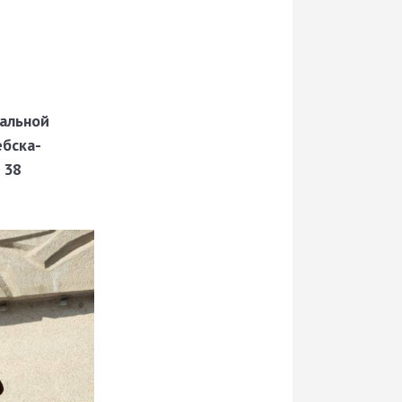
альной
бска-
 38