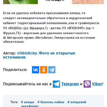
Если не удалось избежать присасывания клеща, то
следует
незамедлительно обратиться в хирургический
кабинет территориальной поликлиники, или в травмпункты
УЗ «ВОДКЦ» (ул. Шрадера,7) - детям, УЗ «ВГКБСМП» (пр-т
Фрунзе,71) - взрослым для удаления членистоногого.
© Авторское право «Витьбичи». Гиперссылка на источник
обязательна.
Автор:
vitbichi.by. Фото из открытых
источников.
Поделиться:
Подписывайтесь на нас в
Telegram
и
Viber
!
Теги:
# клещи
# болезнь лайма
# клещевой
энцефалит