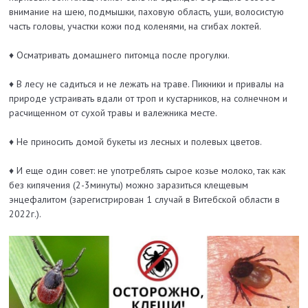
внимание на шею, подмышки, паховую область, уши, волосистую
часть головы, участки кожи под коленями, на сгибах локтей.
♦ Осматривать домашнего питомца после прогулки.
♦ В лесу не садиться и не лежать на траве. Пикники и привалы на
природе устраивать вдали от троп и кустарников, на солнечном и
расчищенном от сухой травы и валежника месте.
♦ Не приносить домой букеты из лесных и полевых цветов.
♦ И еще один совет: не употреблять сырое козье молоко, так как
без кипячения (2-3минуты) можно заразиться клещевым
энцефалитом (зарегистрирован 1 случай в Витебской области в
2022г.).