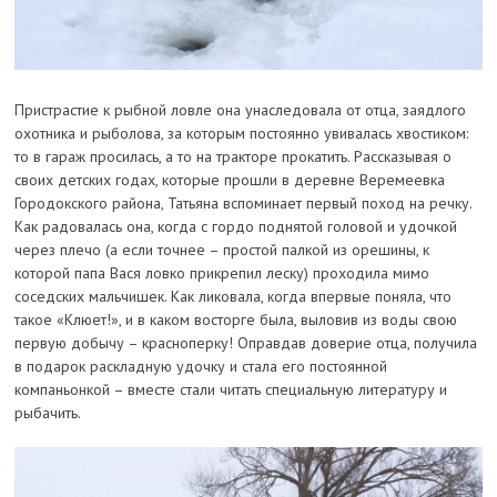
Пристрастие к рыбной ловле она унаследовала от отца, заядлого
охотника и рыболова, за которым постоянно увивалась хвостиком:
то в гараж просилась, а то на тракторе прокатить. Рассказывая о
своих детских годах, которые прошли в деревне Веремеевка
Городокского района, Татьяна вспоминает первый поход на речку.
Как радовалась она, когда с гордо поднятой головой и удочкой
через плечо­ (а если точнее – простой палкой из орешины, к
которой папа Вася ловко прикрепил леску) проходила мимо
соседских мальчишек. Как ликовала, когда впервые поняла, что
такое «Клюет!», и в каком восторге была, выловив из воды свою
первую добычу – красноперку! Оправдав доверие отца, получила
в подарок раскладную удочку и стала его постоянной
компаньонкой – вместе стали читать специальную литературу и
рыбачить.