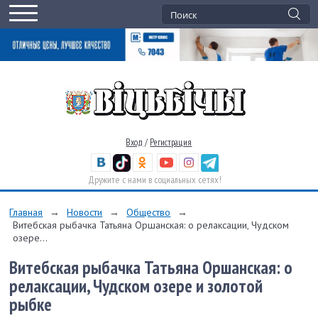
Вход
/
Регистрация
Дружите с нами в социальных сетях!
Главная
→
Новости
→
Общество
→
Витебская рыбачка Татьяна Оршанская: о релаксации, Чудском
озере...
Витебская рыбачка Татьяна Оршанская: о
релаксации, Чудском озере и золотой
рыбке