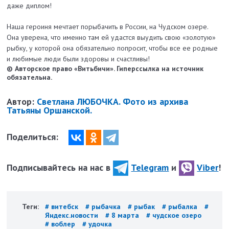
даже диплом!
Наша героиня мечтает порыбачить в России, на Чудском озере.
Она уверена, что именно там ей удастся выудить свою «золотую»
рыбку, у которой она обязательно попросит, чтобы все ее родные
и любимые люди были здоровы и счастливы!
© Авторское право «Витьбичи». Гиперссылка на источник
обязательна.
Автор:
Светлана ЛЮБОЧКА. Фото из архива
Татьяны Оршанской.
Поделиться:
Подписывайтесь на нас в
Telegram
и
Viber
!
Теги:
# витебск
# рыбачка
# рыбак
# рыбалка
#
Яндекс.новости
# 8 марта
# чудское озеро
# воблер
# удочка