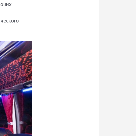
рочих
нческого