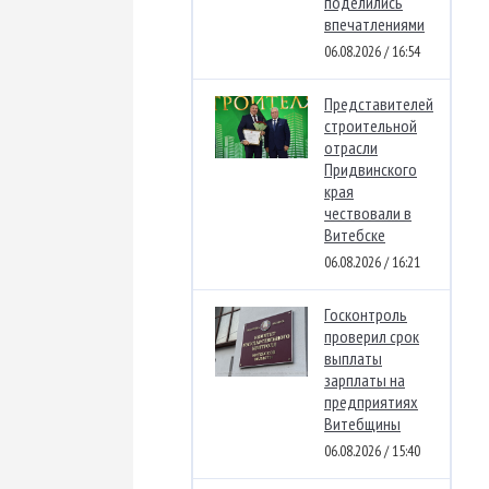
поделились
впечатлениями
06.08.2026 / 16:54
Представителей
строительной
отрасли
Придвинского
края
чествовали в
Витебске
06.08.2026 / 16:21
Госконтроль
проверил срок
выплаты
зарплаты на
предприятиях
Витебщины
06.08.2026 / 15:40