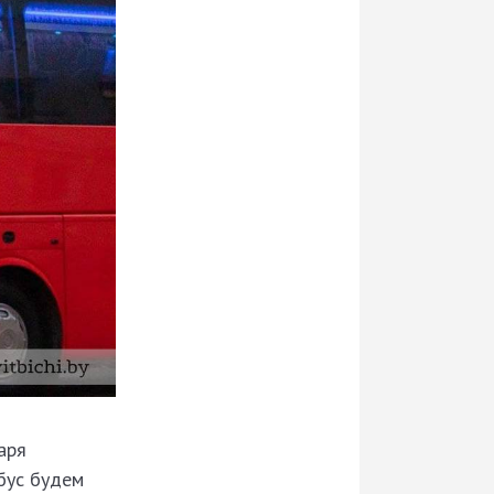
аря
бус будем