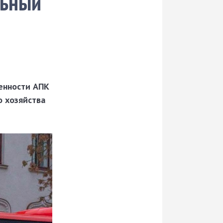
льный
енности АПК
о хозяйства