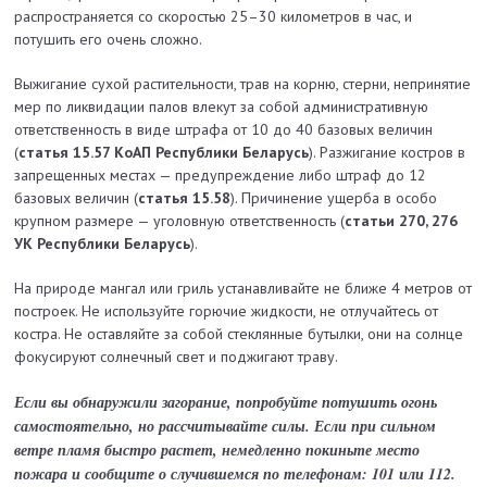
распространяется со скоростью 25–30 километров в час, и
потушить его очень сложно.
Выжигание сухой растительности, трав на корню, стерни, непринятие
мер по ликвидации палов влекут за собой административную
ответственность в виде штрафа от 10 до 40 базовых величин
(
статья 15.57 КоАП Республики Беларусь
). Разжигание костров в
запрещенных местах — предупреждение либо штраф до 12
базовых величин (
статья 15.58
). Причинение ущерба в особо
крупном размере — уголовную ответственность (
статьи 270, 276
УК Республики Беларусь
).
На природе мангал или гриль устанавливайте не ближе 4 метров от
построек. Не используйте горючие жидкости, не отлучайтесь от
костра. Не оставляйте за собой стеклянные бутылки, они на солнце
фокусируют солнечный свет и поджигают траву.
Если вы обнаружили загорание, попробуйте потушить огонь
самостоятельно, но рассчитывайте силы. Если при сильном
ветре пламя быстро растет, немедленно покиньте место
пожара и сообщите о случившемся по телефонам: 101 или 112.