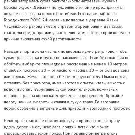
района загорелась сухая растительность: нетрезвый мужчина
бросил окурок. Действий по тушению огня он не предпринимал,
пока не оказался на волосок от гибели. Его спасли работники
Городокского РОЧС. 24 марта на по­дворье в деревне Хавчи
Чашникского района вмес­те с травой сгорели баня и два сарая,
спасатели предотвратили уничтожение дома. Пожар произошел по
причине выжигания сухой растительности.
Наводить порядок на частных подворьях нужно регулярно, чтобы
сухая трава, листья и мусор не накапливались. Если без сжигания не
обойтись, выберите площадку на расстоянии не менее 10 метров
от любых построек, 20 — от лесного массива, 30 — от складов сена
или соломы. Жечь — только в безветренную погоду. Пламя нельзя
оставлять без присмотра, имея наготове огнетушитель, емкость с
водой и лопату. Выжигание сухой растительности, пожнивных
остатков, трав на корню категорически запрещено. Не бросайте
непотушенные сигареты и спички в сухую траву. Ее загорание
порой, особенно в ветреные дни, приводит к возгоранию построек.
Некоторые граждане поджигают сухую прошлогоднюю траву
вдоль дорог, на опушках леса, полях и лугах, что может
спровоцировать лесной пожар. При порывистом ветре огонь