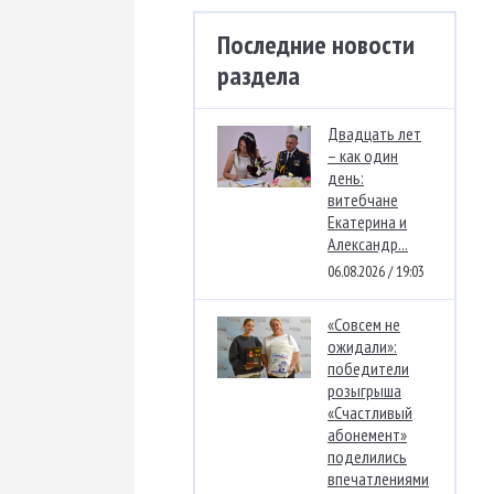
Последние новости
раздела
Двадцать лет
– как один
день:
витебчане
Екатерина и
Александр...
06.08.2026 / 19:03
«Совсем не
ожидали»:
победители
розыгрыша
«Счастливый
абонемент»
поделились
впечатлениями