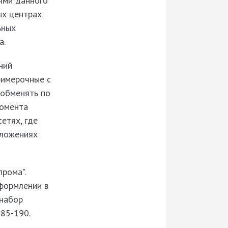
ями данного
ых центрах
ьных
а
.
ний
римерочные с
 обменять по
момента
сетях, где
дложениях
рома".
формлении в
 набор
r85-190.