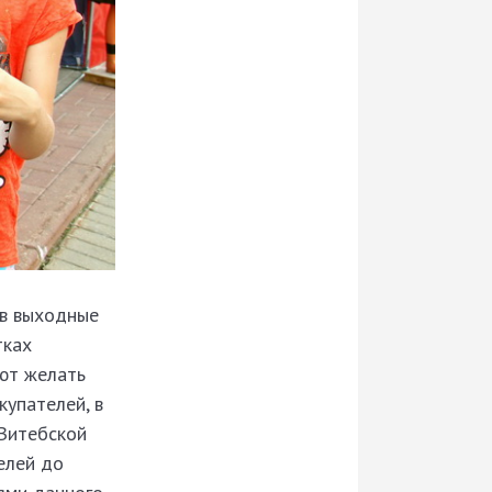
 в выходные
тках
яют желать
упателей, в
 Витебской
елей до