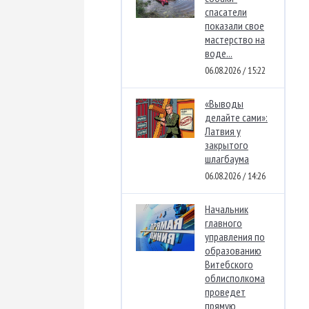
спасатели
показали свое
мастерство на
воде...
06.08.2026 / 15:22
«Выводы
делайте сами»:
Латвия у
закрытого
шлагбаума
06.08.2026 / 14:26
Начальник
главного
управления по
образованию
Витебского
облисполкома
проведет
прямую