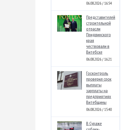
06.08.2026 / 16:54
Представителей
строительной
отрасли
Придвинского
края
чествовали в
Витебске
06.08.2026 / 16:21
Госконтроль
проверил срок
выплаты
зарплаты на
предприятиях
Витебщины
06.08.2026 / 15:40
В Сураже
собаки-