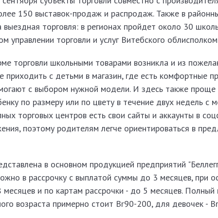
 сентября субъекты торговли совместно с производител
олее 150 выставок-продаж и распродаж. Также в районн
 выездная торговля: в регионах пройдет около 30 школ
вном управлении
торговли и услуг Витебского облисполком
ме торговли школьными товарами возникла и из пожела
 приходить с детьми в магазин, где есть комфортные п
омогают с выбором нужной модели. И здесь также проще
бенку по размеру или по цвету в течение двух недель с 
пных торговых центров есть свои сайты и аккаунты в соц
ения, поэтому родителям легче ориентироваться в пре
дставлена в основном продукцией предприятий "Беллегп
жно в рассрочку с выплатой суммы до 3 месяцев, при о
 месяцев и по картам рассрочки - до 5 месяцев. Полный
го возраста примерно стоит Br90-200, для девочек - B