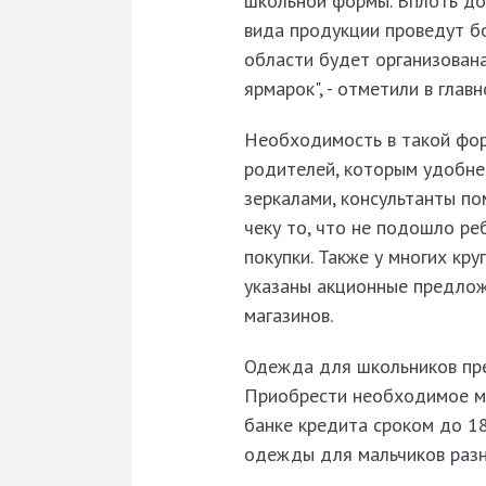
школьной формы. Вплоть до
вида продукции проведут б
области будет организована
ярмарок", - отметили в гла
Необходимость в такой фор
родителей, которым удобнее
зеркалами, консультанты п
чеку то, что не подошло ре
покупки. Также у многих кру
указаны акционные предлож
магазинов.
Одежда для школьников пре
Приобрести необходимое мо
банке кредита сроком до 18
одежды для мальчиков разно