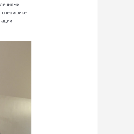
влениями
а специфике
тации