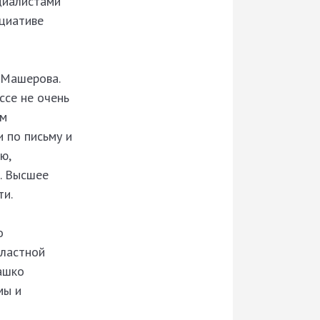
циалистами
циативе
 Машерова.
ссе не очень
ам
 по письму и
ю,
. Высшее
ти.
о
бластной
ашко
мы и