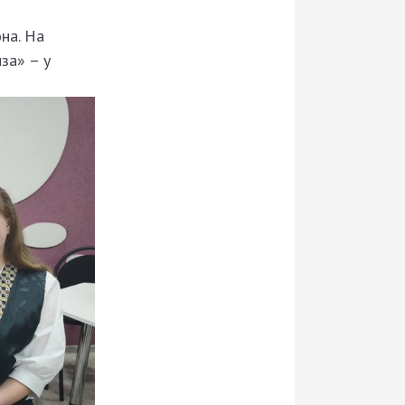
на. На
за» – у