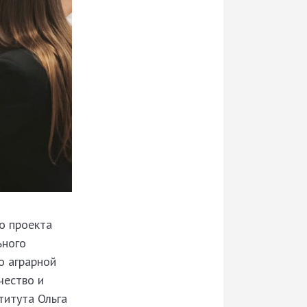
о проекта
ьного
о аграрной
чество и
титута Ольга