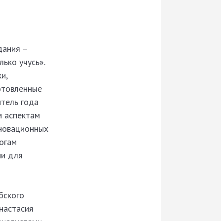
дания –
ько учусь».
и,
отовленные
тель года
м аспектам
нновационных
огам
ми для
бского
настасия