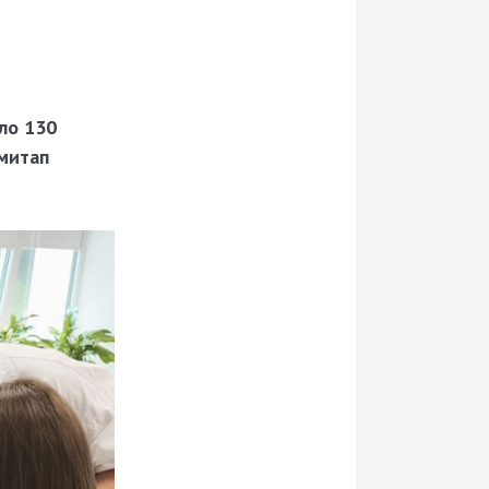
ло 130
митап