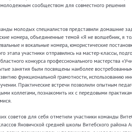
и молодежным сообществом для совместного решения
манды молодых специалистов представили домашние за
ские номера, объединенные темой «Я не волшебник, я тол
вальные и вокальные номера, юмористические постановк
го этапа участники отправились на мастер-классы, подг
бластного конкурса профессионального мастерства «Учи
рытые занятия были посвящены наиболее востребованны
развитию функциональной грамотности, использованию и
бучении. Практические встречи позволили опытным педаг
ыми коллегами, познакомить их с передовыми практика
мися.
их советов для себя отметили участники команды Вите
 классов Яновичской средней школы Витебского района А