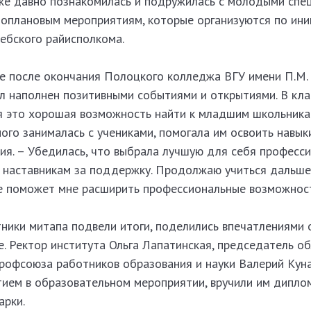
 уже давно познакомилась и подружилась с молодыми спе
ноплановым мероприятиям, которые организуются по ини
ебского райисполкома.
е после окончания Полоцкого колледжа ВГУ имени П.М.
л наполнен позитивными событиями и открытиями. В кла
ля это хорошая возможность найти к младшим школьник
го занималась с учениками, помогала им освоить навыки
ия. – Убедилась, что выбрала лучшую для себя професси
и наставникам за поддержку. Продолжаю учиться дальше
е поможет мне расширить профессиональные возможнос
ники митапа подвели итоги, поделились впечатлениями 
. Ректор института Ольга Лапатинская, председатель о
профсоюза работников образования и науки Валерий Кун
тием в образовательном мероприятии, вручили им дипло
арки.