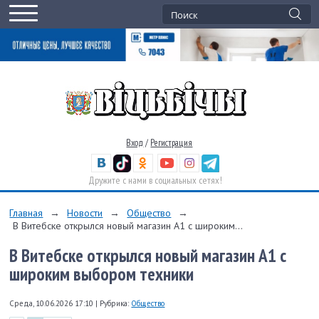
Вход
/
Регистрация
Дружите с нами в социальных сетях!
Главная
→
Новости
→
Общество
→
В Витебске открылся новый магазин А1 с широким...
В Витебске открылся новый магазин А1 с
широким выбором техники
Среда, 10.06.2026 17:10
|
Рубрика:
Общество