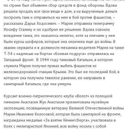
по стране был объявлен сбор средств в фонд обороны. Вдова
решила продать все свои вещи и дом, а на вырученные деньги
построить танк и отправиться на нем в бой против фашистов, –
рассказала Дарья Ходосевич. – Мария отправила телеграмму
Иосифу Сталину и он одобрил ее решение. Вдова освоила
вождение танка, это оказалось нелегко, хотя за плечами у нее
были курсы шоферов, которые она окончила еще до войны. В
звании сержанта и в должности механика-водителя Мария на танке
Т-34 с надписью на бортах «Боевая подруга» отправилась на
Западный фронт. В 1944 году танковый батальон, в котором
служила Мария получил приказ выбить фашистов из
железнодорожной станции Крынки. Это был ее последний бой, в
котором она получила тяжелое ранение, ее направили в
санитарный батальон, где она умерла.
Курсант военно-патриотического клуба «Волот» из полоцкой
гимназии Анастасия Жук Анастасия презентовала музейную
экспозицию, посвященную ветерану Великой Отечественной войны
Марии Ивановне Колосовой, которая была санитаркой на фронте,
награждена медалью «За взятие Кёнингсберга», участвовала в
боях с мелитаристкой Японией, всю войну носила с собой