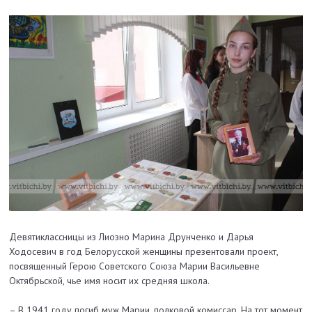
Девятиклассницы из Лиозно Марина Друнченко и Дарья
Ходосевич в год Белорусской женщины презентовали проект,
посвященный Герою Советского Союза Марии Васильевне
Октябрьской, чье имя носит их средняя школа.
– В 1941 году погиб муж Марии, полковой комиссар. На тот момент