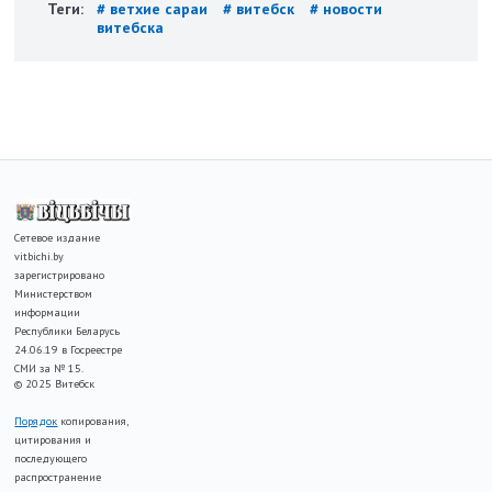
Теги:
# ветхие сараи
# витебск
# новости
витебска
Сетевое издание
vitbichi.by
зарегистрировано
Министерством
информации
Республики Беларусь
24.06.19 в Госреестре
СМИ за № 15.
© 2025 Витебск
Порядок
копирования,
цитирования и
последующего
распространение