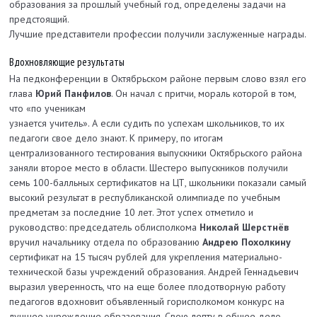
образования за прошлый учебный год, определены задачи на
предстоящий.
Лучшие представители профессии получили заслуженные награды.
Вдохновляющие результаты
На педконференции в Октябрьском районе первым слово взял его
глава
Юрий Панфилов
. Он начал с притчи, мораль которой в том,
что «по ученикам
узнается учитель». А если судить по успехам школьников, то их
педагоги свое дело знают. К примеру, по итогам
централизованного тестирования выпускники Октябрьского района
заняли второе место в области. Шестеро выпускников получили
семь 100-балльных сертификатов на ЦТ, школьники показали самый
высокий результат в республиканской олимпиаде по учебным
предметам за последние 10 лет. Этот успех отметило и
руководство: председатель облисполкома
Николай Шерстнёв
вручил начальнику отдела по образованию
Андрею Похолкину
сертификат на 15 тысяч рублей для укрепления материально-
технической базы учреждений образования. Андрей Геннадьевич
выразил уверенность, что на еще более плодотворную работу
педагогов вдохновит объявленный гор­исполкомом конкурс на
лучшее учреждение образования. Свою лепту в общее дело