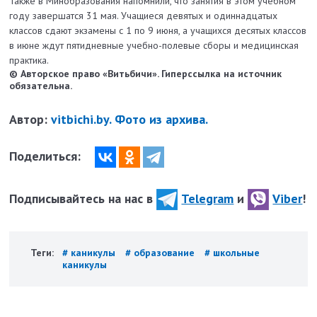
Также в Минобразования напомнили, что занятия в этом учебном
году завершатся 31 мая. Учащиеся девятых и одиннадцатых
классов сдают экзамены с 1 по 9 июня, а учащихся десятых классов
в июне ждут пятидневные учебно-полевые сборы и медицинская
практика.
© Авторское право «Витьбичи». Гиперссылка на источник
обязательна.
Автор:
vitbichi.by. Фото из архива.
Поделиться:
Подписывайтесь на нас в
Telegram
и
Viber
!
Теги:
# каникулы
# образование
# школьные
каникулы