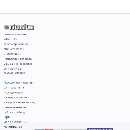
Сетевое издание
vitbichi.by
зарегистрировано
Министерством
информации
Республики Беларусь
24.06.19 в Госреестре
СМИ за № 15.
© 2025 Витебск
Порядок
копирования,
цитирования и
последующего
распространение
авторских материалов,
размещенных на
сайте vitbichi.by
При
использовании
материалов