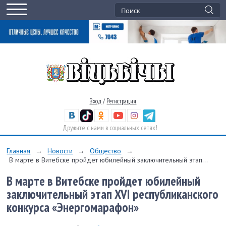
Вход
/
Регистрация
Дружите с нами в социальных сетях!
Главная
→
Новости
→
Общество
→
В марте в Витебске пройдет юбилейный заключительный этап...
В марте в Витебске пройдет юбилейный
заключительный этап XVI республиканского
конкурса «Энергомарафон»