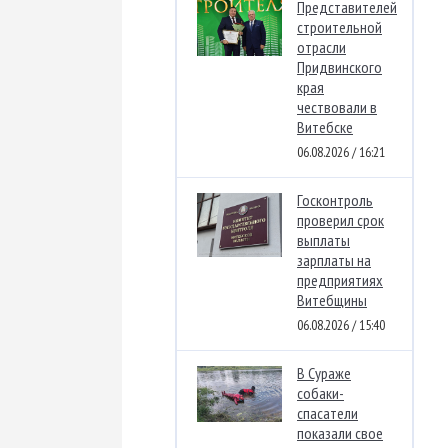
Представителей
строительной
отрасли
Придвинского
края
чествовали в
Витебске
06.08.2026 / 16:21
Госконтроль
проверил срок
выплаты
зарплаты на
предприятиях
Витебщины
06.08.2026 / 15:40
В Сураже
собаки-
спасатели
показали свое