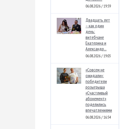
06.08.2026 / 19:59
Двадцать лет
– как один
день:
витебчане
Екатерина и
Александр...
06.08.2026 / 19:03
«Совсем не
ожидали»:
победители
розыгрыша
«Счастливый
абонемент»
поделились
впечатлениями
06.08.2026 / 16:54