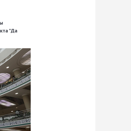
ты
кта "Да