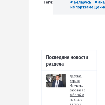
Теги:
# Беларусь
# ана
импортзамещени
Последние новости
раздела
Депутат
Кирилл
Минченко
работает с
заботой о
людях: от
детских...