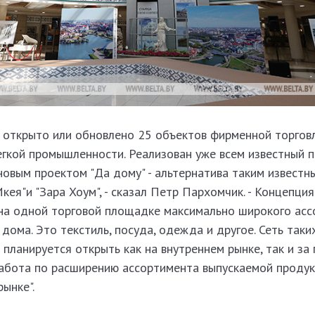
у открыто или обновлено 25 объектов фирменной торгов
егкой промышленности. Реализован уже всем известный 
новым проектом "Да дому" - альтернатива таким известн
кея"и "Зара Хоум", - сказал Петр Пархомчик. - Концепци
на одной торговой площадке максимально широкого ас
дома. Это текстиль, посуда, одежда и другое. Сеть таки
планируется открыть как на внутреннем рынке, так и за
работа по расширению ассортимента выпускаемой продук
ынке".