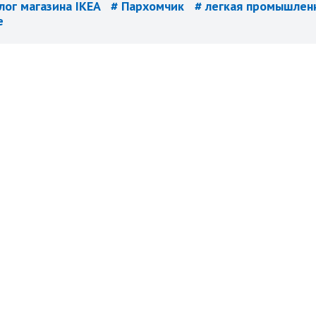
лог магазина IKEA
# Пархомчик
# легкая промышлен
е