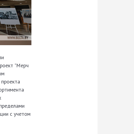
ли
проект "Мерч
ым
я проекта
сортимента
х
 пределами
ции с учетом