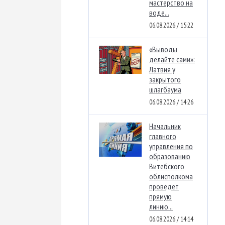
мастерство на
воде...
06.08.2026 / 15:22
«Выводы
делайте сами»:
Латвия у
закрытого
шлагбаума
06.08.2026 / 14:26
Начальник
главного
управления по
образованию
Витебского
облисполкома
проведет
прямую
линию...
06.08.2026 / 14:14