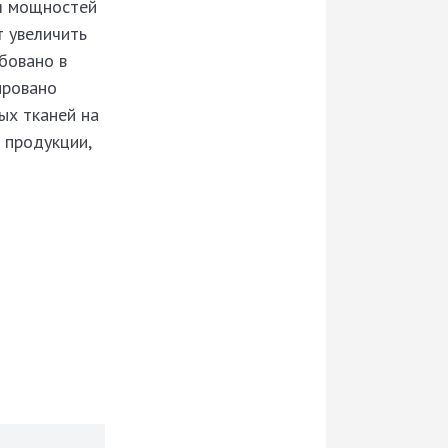
я мощностей
т увеличить
бовано в
ировано
ых тканей на
 продукции,