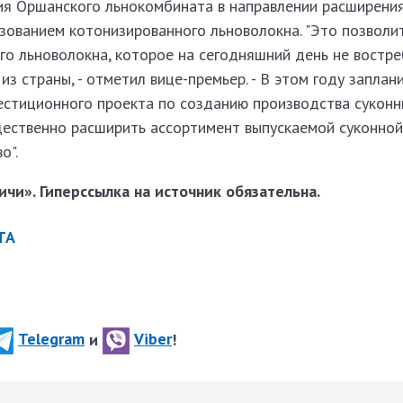
я Оршанского льнокомбината в направлении расширени
зованием котонизированного льноволокна. "Это позволи
го льноволокна, которое на сегодняшний день не востре
из страны, - отметил вице-премьер. - В этом году заплан
естиционного проекта по созданию производства суконн
щественно расширить ассортимент выпускаемой суконной
о".
чи». Гиперссылка на источник обязательна.
ТА
Telegram
и
Viber
!