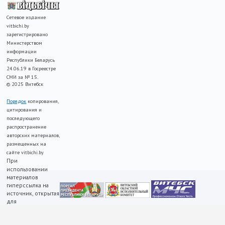
Сетевое издание
vitbichi.by
зарегистрировано
Министерством
информации
Республики Беларусь
24.06.19 в Госреестре
СМИ за № 15.
© 2025 Витебск
Порядок
копирования,
цитирования и
последующего
распространение
авторских материалов,
размещенных на
сайте vitbichi.by
При
использовании
материалов
гиперссылка на
источник, открытая
для
индексирования,
ОБЯЗАТЕЛЬНА!