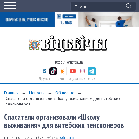
Вход
/
Регистрация
Дружите с нами в социальных сетях!
Главная
→
Новости
→
Общество
→
Спасатели организовали «Школу выживания» для витебских
пенсионеров
Спасатели организовали «Школу
выживания» для витебских пенсионеров
Пятница, 01.10.2021 16:25
|
Рубрика:
Общество