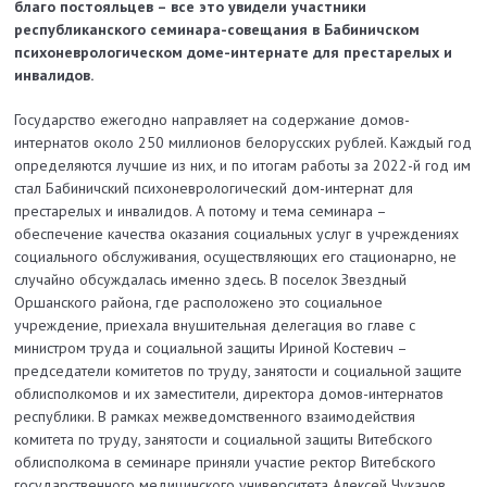
благо постояльцев – все это увидели участники
республиканского семинара-совещания в Бабиничском
психоневрологическом доме-интернате для престарелых и
инвалидов.
Государство ежегодно направляет на содержание домов-
интернатов около 250 миллионов белорусских рублей. Каждый год
определяются лучшие из них, и по итогам работы за 2022-й год им
стал Бабиничский психоневрологический дом-интернат для
престарелых и инвалидов. А потому и тема семинара –
обеспечение качества оказания социальных услуг в учреждениях
социального обслуживания, осуществляющих его стационарно, не
случайно обсуждалась именно здесь. В поселок Звездный
Оршанского района, где расположено это социальное
учреждение, приехала внушительная делегация во главе с
министром труда и социальной защиты Ириной Костевич –
председатели комитетов по труду, занятости и социальной защите
облисполкомов и их заместители, директора домов-интернатов
республики. В рамках межведомственного взаимодействия
комитета по труду, занятости и социальной защиты Витебского
облисполкома в семинаре приняли участие ректор Витебского
государственного медицинского университета Алексей Чуканов,