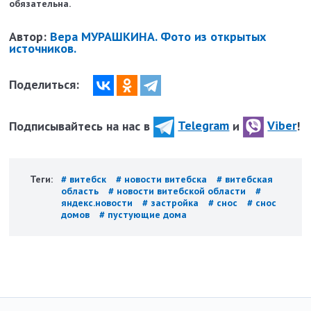
обязательна.
Автор:
Вера МУРАШКИНА. Фото из открытых
источников.
Поделиться:
Подписывайтесь на нас в
Telegram
и
Viber
!
Теги:
# витебск
# новости витебска
# витебская
область
# новости витебской области
#
яндекс.новости
# застройка
# снос
# снос
домов
# пустующие дома