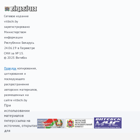
Сетевое издание
vitbichi.by
зарегистрировано
Министерством
информации
Республики Беларусь
24.06.19 в Госреестре
СМИ за № 15.
© 2025 Витебск
Порядок
копирования,
цитирования и
последующего
распространение
авторских материалов,
размещенных на
сайте vitbichi.by
При
использовании
материалов
гиперссылка на
источник, открытая
для
индексирования,