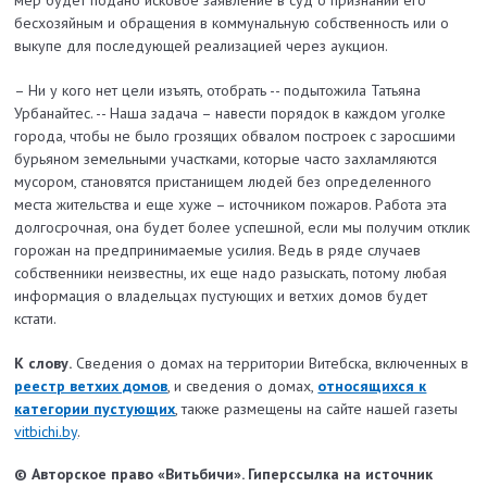
бесхозяйным и обращения в коммунальную собственность или о
выкупе для последующей реализацией через аукцион.
– Ни у кого нет цели изъять, отобрать -- подытожила Татьяна
Урбанайтес. -- Наша задача – навести порядок в каждом уголке
города, чтобы не было грозящих обвалом построек с заросшими
бурьяном земельными участками, которые часто захламляются
мусором, становятся пристанищем людей без определенного
места жительства и еще хуже – источником пожаров. Работа эта
долгосрочная, она будет более успешной, если мы получим отклик
горожан на предпринимаемые усилия. Ведь в ряде случаев
собственники неизвестны, их еще надо разыскать, потому любая
информация о владельцах пустующих и ветхих домов будет
кстати.
К слову.
Сведения о домах на территории Витебска, включенных в
реестр ветхих домов
, и сведения о домах,
относящихся к
категории пустующих
, также размещены на сайте нашей газеты
vitbichi.by
.
© Авторское право «Витьбичи». Гиперссылка на источник