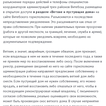
разъяснение порядка действий и телефоны специалистов-
координаторов администраций трех районов Витебска, размещена
в открытом доступе
в разделе «Ветхие и пустующие дома»
на
сайте Витебского горисполкома
.
Разъясняются и последствия
непредставления уведомления. Это расценивается как отказ от
права собственности. При наличии уважительных причин просрочки
(работа в другой местности, за границей, лечение, служба в армии),
которые не позволили уведомить вовремя, необходимо их
документальное подтверждение.
Ветхим, а значит, аварийным, грозящим обвалом, дом признают,
если владельцы в нем не жили в течение последнего года, а также
не приняли мер по восстановлению либо сносу. После включения в
реестр, размещения сведений из него на сайте горисполкома
администрация района направляет предписание собственнику о
необходимости в течение года восстановить ветхий дом либо
снести. Если пустующий дом не нужен собственнику, его можно
продать, а ветхий восстановить либо отказаться от него, чтобы в
последующем реконструировал новый владелец. С письменного
согласия собственника, реально оценившего свои возможности,
может быть произведен снос ветхого дома. В случае непринятия
мер будет подано исковое заявление в суд о признании его