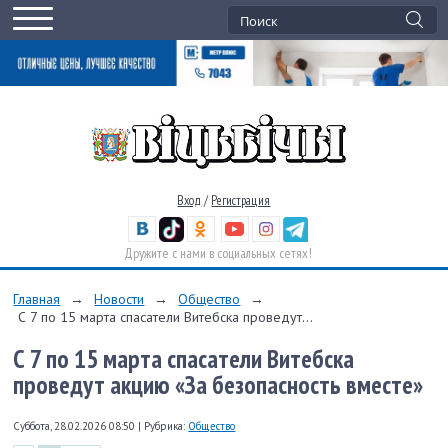
Вход
/
Регистрация
Дружите с нами в социальных сетях!
Главная
→
Новости
→
Общество
→
С 7 по 15 марта спасатели Витебска проведут...
С 7 по 15 марта спасатели Витебска
проведут акцию «За безопасность вместе»
Суббота, 28.02.2026 08:50
|
Рубрика:
Общество