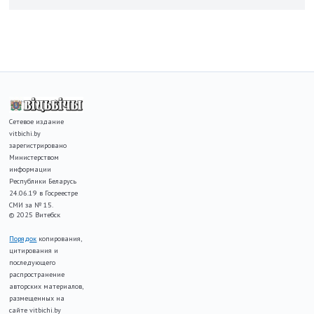
Сетевое издание
vitbichi.by
зарегистрировано
Министерством
информации
Республики Беларусь
24.06.19 в Госреестре
СМИ за № 15.
© 2025 Витебск
Порядок
копирования,
цитирования и
последующего
распространение
авторских материалов,
размещенных на
сайте vitbichi.by