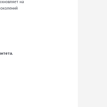
охновляет на
поколений
итета.