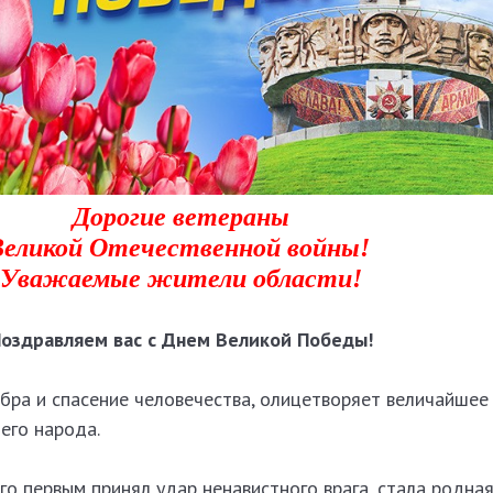
Дорогие ветераны
Великой Отечественной войны!
Уважаемые жители области!
оздравляем вас с Днем Великой Победы!
бра и спасение человечества, олицетворяет величайшее
его народа.
го первым принял удар ненавистного врага, стала родная