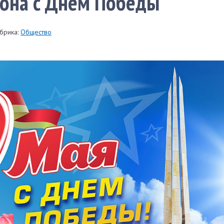
иона с Днем Победы
брика:
Общество