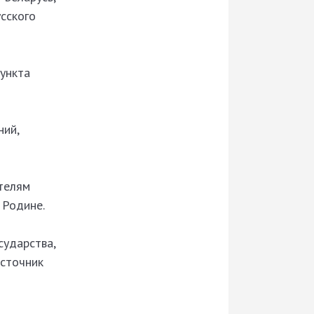
сского
ункта
ний,
телям
 Родине.
сударства,
источник