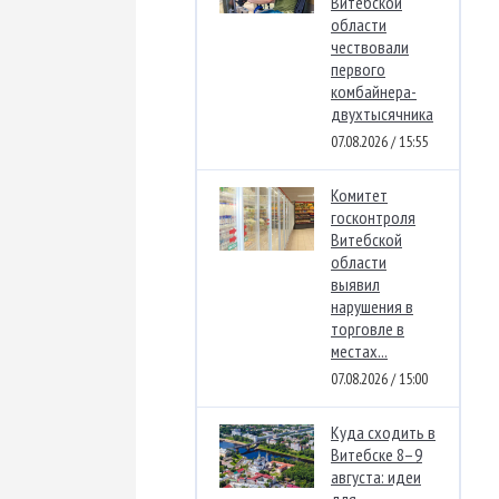
Витебской
области
чествовали
первого
комбайнера-
двухтысячника
07.08.2026 / 15:55
Комитет
госконтроля
Витебской
области
выявил
нарушения в
торговле в
местах...
07.08.2026 / 15:00
Куда сходить в
Витебске 8–9
августа: идеи