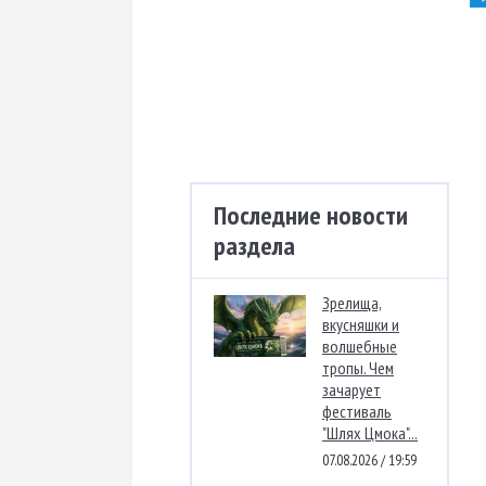
Последние новости
раздела
Зрелища,
вкусняшки и
волшебные
тропы. Чем
зачарует
фестиваль
"Шлях Цмока"...
07.08.2026 / 19:59