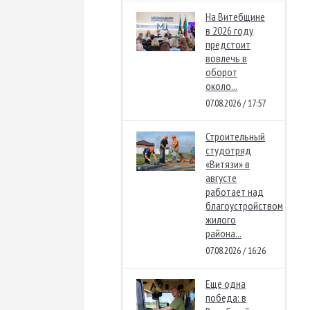
На Витебщине
в 2026 году
предстоит
вовлечь в
оборот
около...
07.08.2026 / 17:57
Строительный
студотряд
«Витязи» в
августе
работает над
благоустройством
жилого
района...
07.08.2026 / 16:26
Еще одна
победа: в