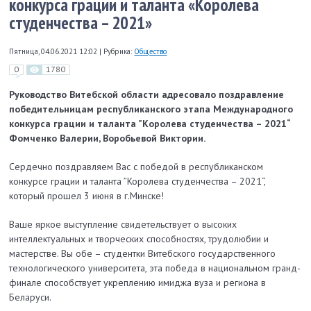
конкурса грации и таланта «Королева
студенчества – 2021»
Пятница, 04.06.2021 12:02
|
Рубрика:
Общество
0
1780
Руководство Витебской области адресовало поздравление
победительницам республиканского
этапа Международного
конкурса
грации и таланта ”Королева студенчества – 2021“
Фомченко Валерии,
Воробьевой Виктории.
Сердечно поздравляем Вас с победой в республиканском
конкурсе грации и таланта ”Королева студенчества – 2021“,
который прошел 3 июня в г.Минске!
Ваше яркое выступление свидетельствует о высоких
интеллектуальных и творческих способностях, трудолюбии и
мастерстве. Вы обе – студентки Витебского государственного
технологического университета, эта победа в национальном гранд-
финале способствует укреплению имиджа вуза и региона в
Беларуси.