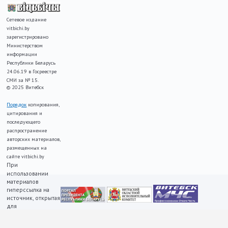
Сетевое издание
vitbichi.by
зарегистрировано
Министерством
информации
Республики Беларусь
24.06.19 в Госреестре
СМИ за № 15.
© 2025 Витебск
Порядок
копирования,
цитирования и
последующего
распространение
авторских материалов,
размещенных на
сайте vitbichi.by
При
использовании
материалов
гиперссылка на
источник, открытая
для
индексирования,
ОБЯЗАТЕЛЬНА!