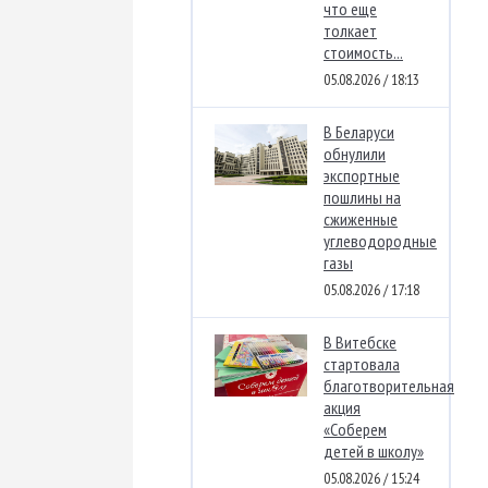
что еще
толкает
стоимость...
05.08.2026 / 18:13
В Беларуси
обнулили
экспортные
пошлины на
сжиженные
углеводородные
газы
05.08.2026 / 17:18
В Витебске
стартовала
благотворительная
акция
«Соберем
детей в школу»
05.08.2026 / 15:24