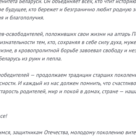
енитета Беларуси. Он объединяет всех, кто чтит истори
ное будущее, кто бережет и безгранично любит родную з
я и благополучия.
ев-освободителей, положивших свои жизни на алтарь П
знательности тем, кто, сохраняя в себе силу духа, муже
изне, в кровопролитной борьбе завоевал свободу и не
еларусь из руин и пепла.
победителей — продолжаем традиции старших поколен
ности. И каждый из нас должен помнить, что счастлив
старость родителей, мир и покой в домах, стране — на
се!
имся, защитникам Отечества, молодому поколению вит