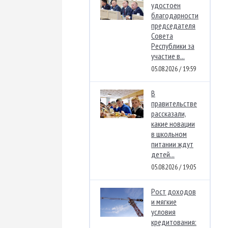
удостоен
благодарности
председателя
Совета
Республики за
участие в...
05.08.2026 / 19:59
В
правительстве
рассказали,
какие новации
в школьном
питании ждут
детей...
05.08.2026 / 19:05
Рост доходов
и мягкие
условия
кредитования: