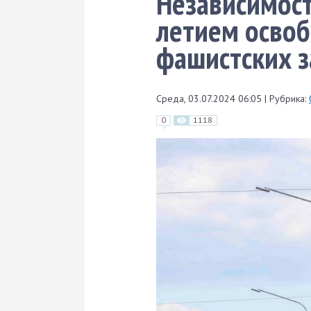
Независимост
летием освоб
фашистских з
Среда, 03.07.2024 06:05
|
Рубрика:
0
1118