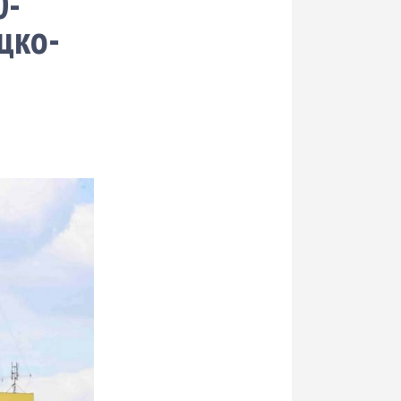
0-
цко-