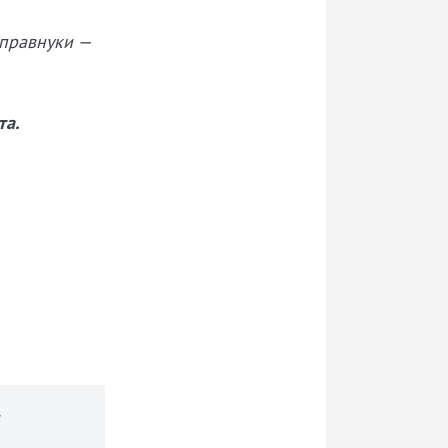
 правнуки —
та.
#