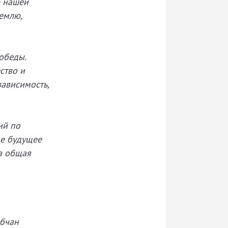
ю нашей
емлю,
обеды.
ство и
зависимость,
ий по
ое будущее
ша общая
ебчан