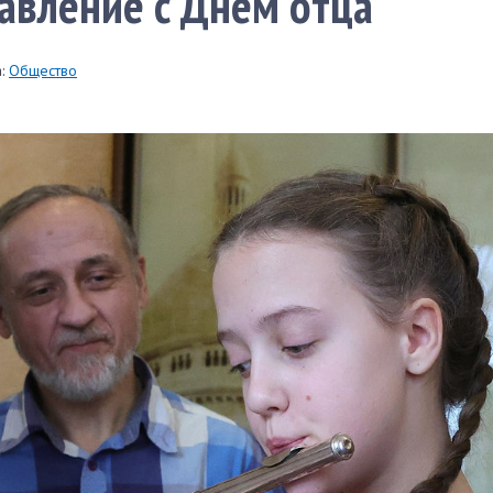
авление с Днем отца
:
Общество