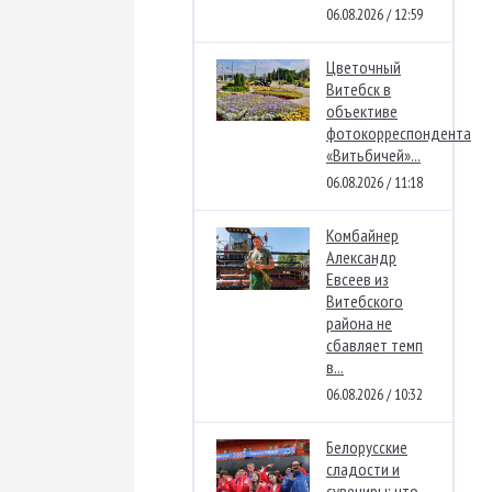
06.08.2026 / 12:59
Цветочный
Витебск в
объективе
фотокорреспондента
«Витьбичей»...
06.08.2026 / 11:18
Комбайнер
Александр
Евсеев из
Витебского
района не
сбавляет темп
в...
06.08.2026 / 10:32
Белорусские
сладости и
сувениры: что