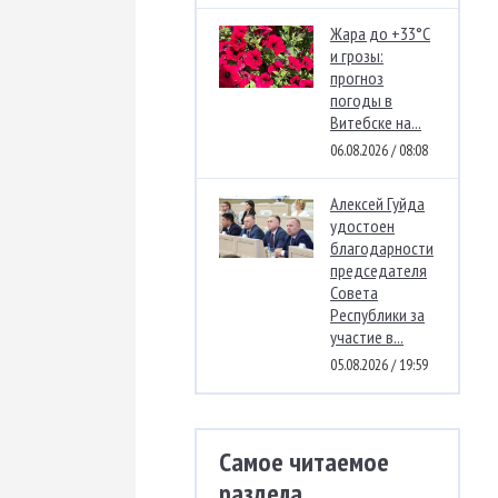
Жара до +33°C
и грозы:
прогноз
погоды в
Витебске на...
06.08.2026 / 08:08
Алексей Гуйда
удостоен
благодарности
председателя
Совета
Республики за
участие в...
05.08.2026 / 19:59
Самое читаемое
раздела