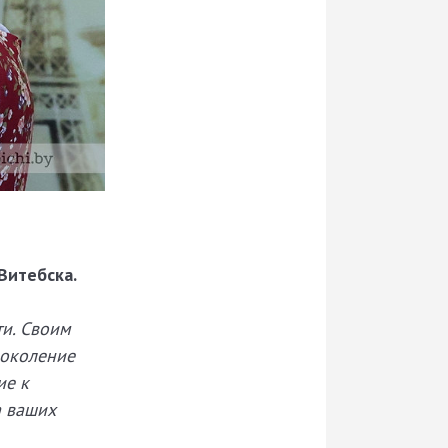
Витебска.
ти. Своим
поколение
ие к
а ваших