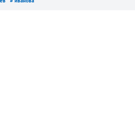
оев
# иванова