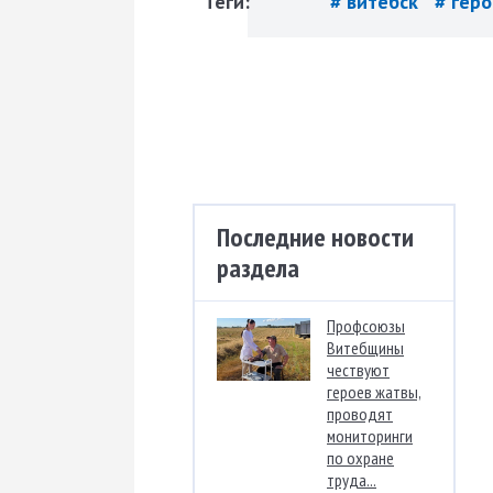
Теги:
# витебск
# гер
Последние новости
раздела
Профсоюзы
Витебщины
чествуют
героев жатвы,
проводят
мониторинги
по охране
труда...