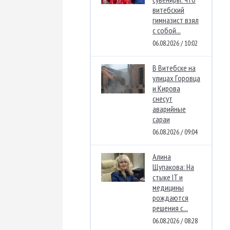
витебский
гимназист взял
с собой...
06.08.2026 / 10:02
В Витебске на
улицах Горовца
и Кирова
снесут
аварийные
сараи
06.08.2026 / 09:04
Алина
Щупакова: На
стыке IT и
медицины
рождаются
решения с...
06.08.2026 / 08:28