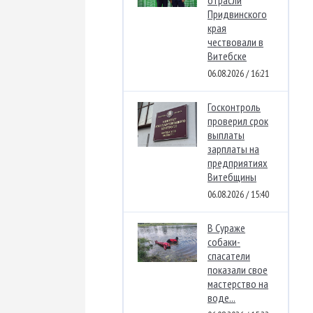
Придвинского
края
чествовали в
Витебске
06.08.2026 / 16:21
Госконтроль
проверил срок
выплаты
зарплаты на
предприятиях
Витебщины
06.08.2026 / 15:40
В Сураже
собаки-
спасатели
показали свое
мастерство на
воде...