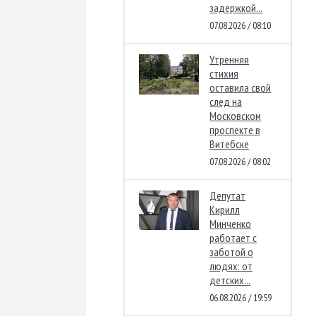
задержкой...
07.08.2026 / 08:10
Утренняя
стихия
оставила свой
след на
Московском
проспекте в
Витебске
07.08.2026 / 08:02
Депутат
Кирилл
Минченко
работает с
заботой о
людях: от
детских...
06.08.2026 / 19:59