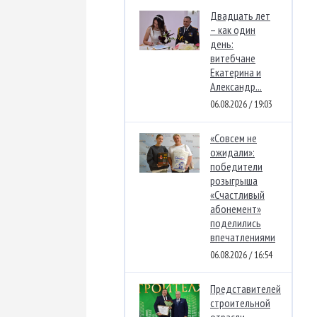
Двадцать лет
– как один
день:
витебчане
Екатерина и
Александр...
06.08.2026 / 19:03
«Совсем не
ожидали»:
победители
розыгрыша
«Счастливый
абонемент»
поделились
впечатлениями
06.08.2026 / 16:54
Представителей
строительной
отрасли