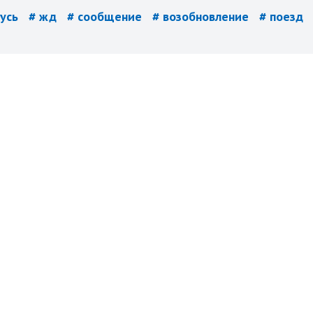
русь
# жд
# сообщение
# возобновление
# поезд