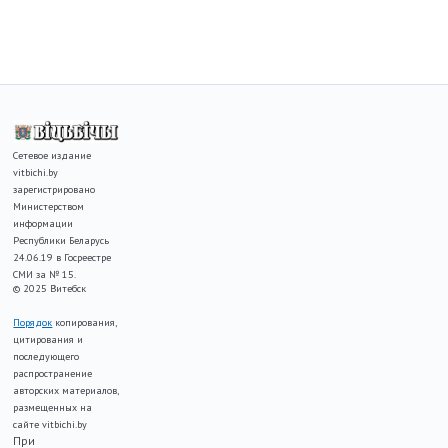
Сетевое издание
vitbichi.by
зарегистрировано
Министерством
информации
Республики Беларусь
24.06.19 в Госреестре
СМИ за № 15.
© 2025 Витебск
Порядок
копирования,
цитирования и
последующего
распространение
авторских материалов,
размещенных на
сайте vitbichi.by
При