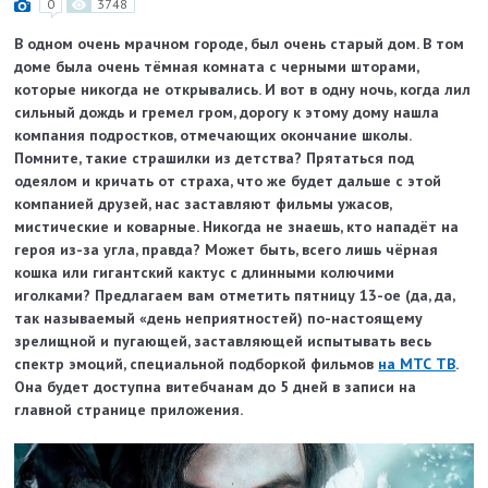
0
3748
В одном очень мрачном городе, был очень старый дом. В том
доме была очень тёмная комната с черными шторами,
которые никогда не открывались. И вот в одну ночь, когда лил
сильный дождь и гремел гром, дорогу к этому дому нашла
компания подростков, отмечающих окончание школы.
Помните, такие страшилки из детства? Прятаться под
одеялом и кричать от страха, что же будет дальше с этой
компанией друзей, нас заставляют фильмы ужасов,
мистические и коварные. Никогда не знаешь, кто нападёт на
героя из-за угла, правда? Может быть, всего лишь чёрная
кошка или гигантский кактус с длинными колючими
иголками? Предлагаем вам отметить пятницу 13-ое (да, да,
так называемый «день неприятностей) по-настоящему
зрелищной и пугающей, заставляющей испытывать весь
спектр эмоций, специальной подборкой фильмов
на МТС ТВ
.
Она будет доступна витебчанам до 5 дней в записи на
главной странице приложения.