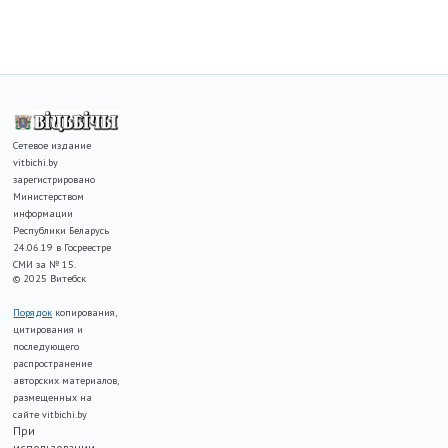
Сетевое издание
vitbichi.by
зарегистрировано
Министерством
информации
Республики Беларусь
24.06.19 в Госреестре
СМИ за № 15.
© 2025 Витебск
Порядок
копирования,
цитирования и
последующего
распространение
авторских материалов,
размещенных на
сайте vitbichi.by
При
использовании