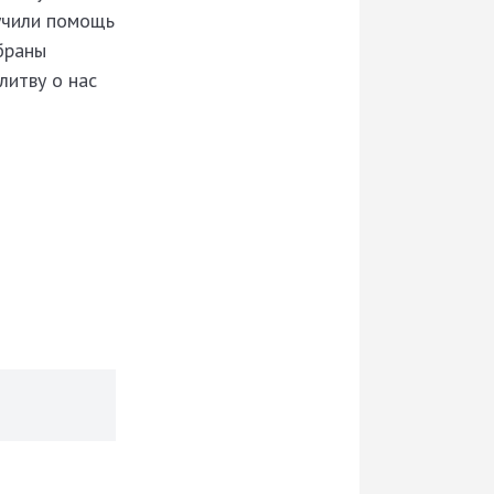
учили помощь
браны
литву о нас