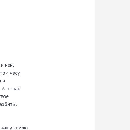
к ней,
том часу
 и
 А в знак
свое
азбиты,
 нашу землю.