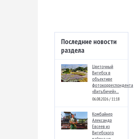
Последние новости
раздела
Цветочный
Витебск в
объективе
фотокорреспондента
«Витьбичей»...
06.08.2026 / 11:18
Комбайнер
Александр
Евсеев из
Витебского
района не