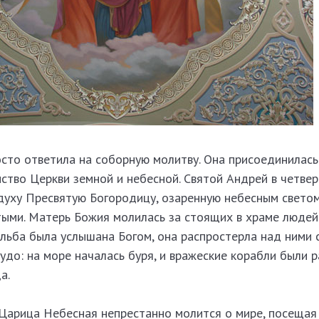
то ответила на соборную молитву. Она присоединилась 
ство Церкви земной и небесной. Святой Андрей в четвер
духу Пресвятую Богородицу, озаренную небесным светом
ыми. Матерь Божия молилась за стоящих в храме людей.
ольба была услышана Богом, она распростерла над ними 
удо: на море началась буря, и вражеские корабли были р
а.
 Царица Небесная непрестанно молится о мире, посещая