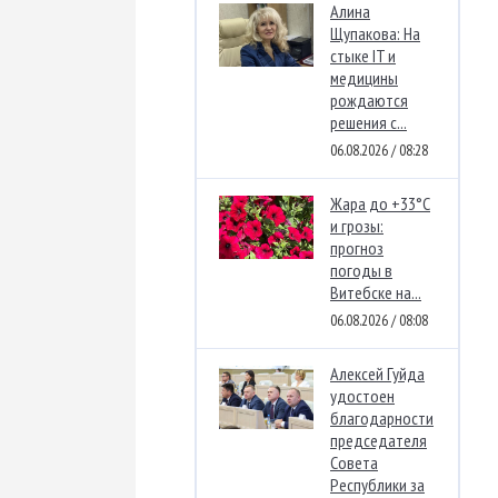
Алина
Щупакова: На
стыке IT и
медицины
рождаются
решения с...
06.08.2026 / 08:28
Жара до +33°C
и грозы:
прогноз
погоды в
Витебске на...
06.08.2026 / 08:08
Алексей Гуйда
удостоен
благодарности
председателя
Совета
Республики за