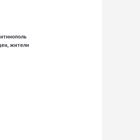
антинополь
ден, жители