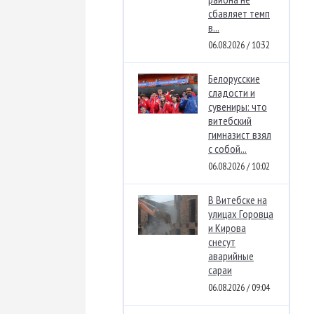
сбавляет темп
в...
06.08.2026 / 10:32
Белорусские
сладости и
сувениры: что
витебский
гимназист взял
с собой...
06.08.2026 / 10:02
В Витебске на
улицах Горовца
и Кирова
снесут
аварийные
сараи
06.08.2026 / 09:04