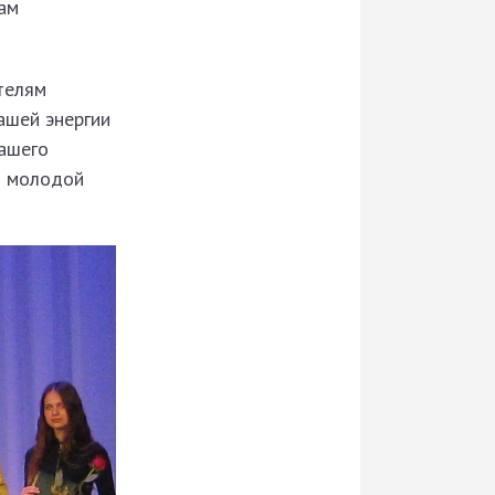
там
телям
вашей энергии
нашего
ой молодой