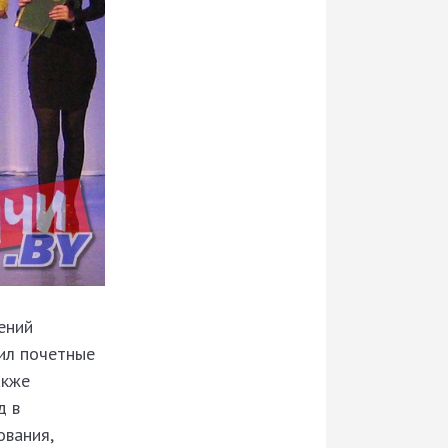
ений
чил почетные
акже
д в
ования,