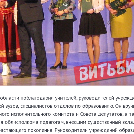
а области поблагодарил учителей, руководителей учрежд
й вузов, специалистов отделов по образованию. Он вру
ого исполнительного комитета и Совета депутатов, а т
я облисполкома педагогам, внесшим существенный вкла
растающего поколения. Руководители учреждений образ