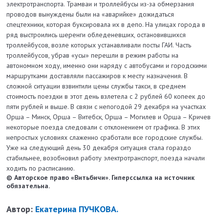
электротранспорта. Трамваи и троллейбусы из-за обмерзания
проводов вынуждены были на «аварийке» дожидаться
спецтехники, которая буксировала их в депо. На улицах города в
ряд выстроились шеренги обледеневших, остановившихся
троллейбусов, возле которых устанавливали посты ГАИ. Часть
троллейбусов, убрав «усы» перешли в режим работы на
автономном ходу, именно они наряду с автобусами и городскими
маршрутками доставляли пассажиров к месту назначения. В
сложной ситуации взвинтили цены службы такси, в среднем
стоимость поездки в этот день взлетела с 2 рублей 60 копеек до
пяти рублей и выше. В связи с непогодой 29 декабря на участках
Орша – Минск, Орша – Витебск, Орша – Могилев и Орша – Кричев
некоторые поезда следовали с отклонением от графика. В этих
непростых условиях слаженно сработали все городские службы.
Уже на следующий день 30 декабря ситуация стала гораздо
стабильнее, возобновил работу электротранспорт, поезда начали
ходить по расписанию.
© Авторское право «Витьбичи». Гиперссылка на источник
обязательна.
Автор:
Екатерина ПУЧКОВА.