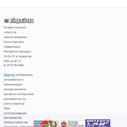
Сетевое издание
vitbichi.by
зарегистрировано
Министерством
информации
Республики Беларусь
24.06.19 в Госреестре
СМИ за № 15.
© 2025 Витебск
Порядок
копирования,
цитирования и
последующего
распространение
авторских материалов,
размещенных на
сайте vitbichi.by
При
использовании
материалов
гиперссылка на
источник, открытая