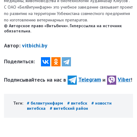
медицины, животноводства и биотехнологий Худайназар Юнусов .
С ОАО «БелВитунифарм» это учебное заведение связывает проект
по развитию на территории Узбекистана совместного предприятия
по изготовлению ветеринарных препаратов.
© Авторское право «Витьбичи». Гиперссылка на источник
обязательна.
Автор:
vitbichi.by
Поделиться:
Подписывайтесь на нас в
Telegram
и
Viber
!
Теги:
# белвитунифарм
# витебск
# новости
витебска
# витебский район