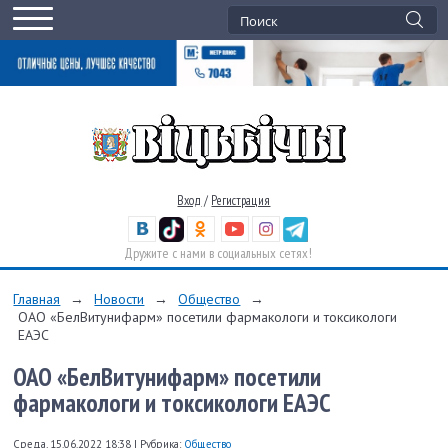
Вход
/
Регистрация
Дружите с нами в социальных сетях!
Главная
→
Новости
→
Общество
→
ОАО «БелВитунифарм» посетили фармакологи и токсикологи
ЕАЭС
ОАО «БелВитунифарм» посетили
фармакологи и токсикологи ЕАЭС
Среда, 15.06.2022 18:38
|
Рубрика:
Общество