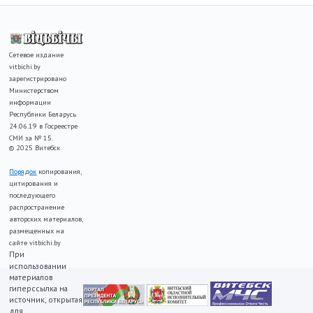
Сетевое издание
vitbichi.by
зарегистрировано
Министерством
информации
Республики Беларусь
24.06.19 в Госреестре
СМИ за № 15.
© 2025 Витебск
Порядок
копирования,
цитирования и
последующего
распространение
авторских материалов,
размещенных на
сайте vitbichi.by
При
использовании
материалов
гиперссылка на
источник, открытая
для