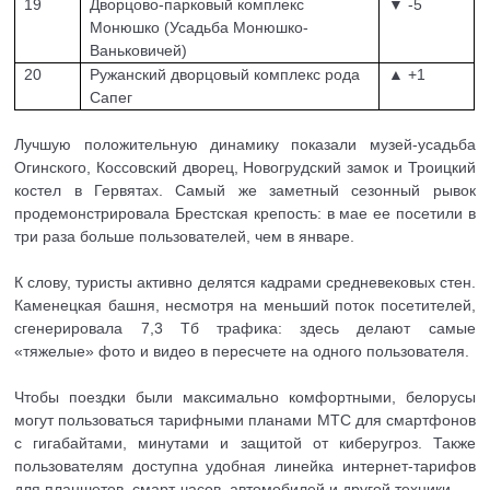
19
Дворцово-парковый комплекс
▼ -5
Монюшко (Усадьба Монюшко-
Ваньковичей)
20
Ружанский дворцовый комплекс рода
▲ +1
Сапег
Лучшую положительную динамику показали музей-усадьба
Огинского, Коссовский дворец, Новогрудский замок и Троицкий
костел в Гервятах. Самый же заметный сезонный рывок
продемонстрировала Брестская крепость: в мае ее посетили в
три раза больше пользователей, чем в январе.
К слову, туристы активно делятся кадрами средневековых стен.
Каменецкая башня, несмотря на меньший поток посетителей,
сгенерировала 7,3 Тб трафика: здесь делают самые
«тяжелые» фото и видео в пересчете на одного пользователя.
Чтобы поездки были максимально комфортными, белорусы
могут пользоваться тарифными планами МТС для смартфонов
с гигабайтами, минутами и защитой от киберугроз. Также
пользователям доступна удобная линейка интернет-тарифов
для планшетов, смарт-часов, автомобилей и другой техники.