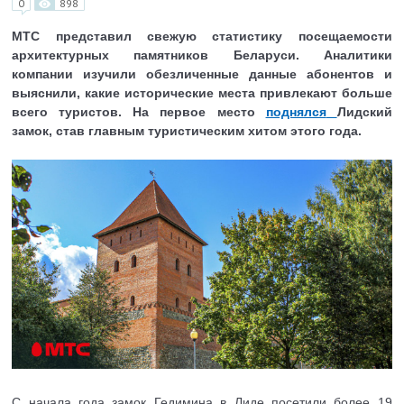
0
898
МТС представил свежую статистику посещаемости
архитектурных памятников Беларуси. Аналитики
компании изучили обезличенные данные абонентов и
выяснили, какие исторические места привлекают больше
всего туристов. На первое место
поднялся
Лидский
замок, став главным туристическим хитом этого года.
С начала года замок Гедимина в Лиде посетили более 19