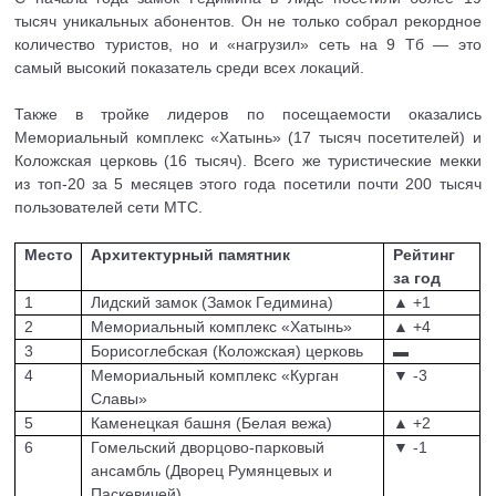
тысяч уникальных абонентов. Он не только собрал рекордное
количество туристов, но и «нагрузил» сеть на 9 Тб — это
самый высокий показатель среди всех локаций.
Также в тройке лидеров по посещаемости оказались
Мемориальный комплекс «Хатынь» (17 тысяч посетителей) и
Коложская церковь (16 тысяч). Всего же туристические мекки
из топ-20 за 5 месяцев этого года посетили почти 200 тысяч
пользователей сети МТС.
Место
Архитектурный памятник
Рейтинг
за год
1
Лидский замок (Замок Гедимина)
▲ +
1
2
Мемориальный комплекс «Хатынь»
▲ +
4
3
Борисоглебская (Коложская) церковь
▬
4
Мемориальный комплекс «Курган
▼ -3
Славы»
5
Каменецкая башня (Белая вежа)
▲ +
2
6
Гомельский дворцово-парковый
▼ -1
ансамбль (Дворец Румянцевых и
Паскевичей)