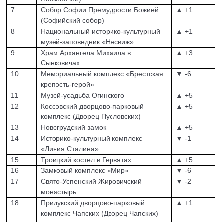
7
Собор Софии Премудрости Божией
▲ +1
(Софийский собор)
8
Национальный историко-культурный
▲ +1
музей-заповедник «Несвиж»
9
Храм Архангела Михаила в
▲ +3
Сынковичах
10
Мемориальный комплекс «Брестская
▼ -6
крепость-герой»
11
Музей-усадьба Огинского
▲ +5
12
Коссовский дворцово-парковый
▲ +5
комплекс (Дворец Пусловских)
13
Новогрудский замок
▲ +5
14
Историко-культурный комплекс
▼ -1
«Линия Сталина»
15
Троицкий костел в Гервятах
▲ +5
16
Замковый комплекс «Мир»
▼ -6
17
Свято-Успенский Жировичский
▼ -2
монастырь
18
Прилукский дворцово-парковый
▲ +1
комплекс Чапских (Дворец Чапских)