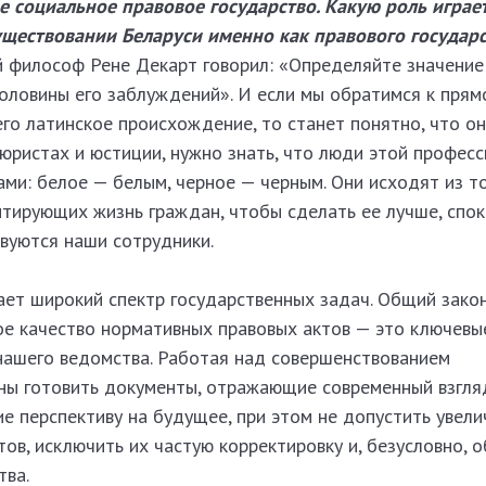
 социальное правовое государство. Какую роль играе
уществовании Беларуси именно как правового государс
 философ Рене Декарт говорил: «Определяйте значение 
половины его заблуждений». И если мы обратимся к прям
го латинское происхождение, то станет понятно, что он
юристах и юстиции, нужно знать, что люди этой профес
ми: белое — белым, черное — черным. Они исходят из то
нтирующих жизнь граждан, чтобы сделать ее лучше, спок
вуются наши сотрудники.
ет широкий спектр государственных задач. Общий зако
ое качество нормативных правовых актов — это ключевы
нашего ведомства. Работая над совершенствованием
ны готовить документы, отражающие современный взгля
е перспективу на будущее, при этом не допустить увели
ов, исключить их частую корректировку и, безусловно, 
тва.