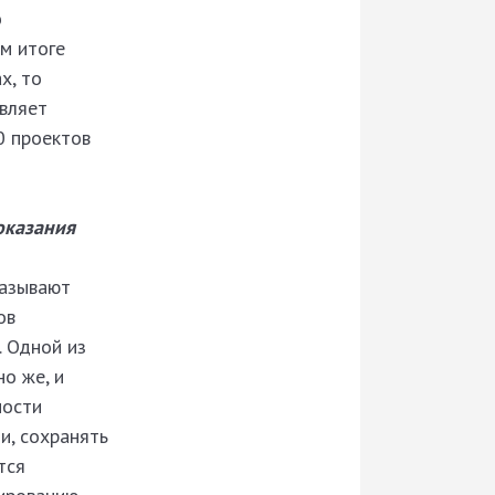
о
м итоге
х, то
вляет
0 проектов
оказания
казывают
ов
. Одной из
о же, и
ности
и, сохранять
тся