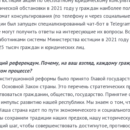
 юстиции акции по бесплатному юридическому консульт
ической обстановки в 2021 году у граждан наиболее по
мат консультирования (по телефону и через социальные 
ии был запущен специализированный чат‑бот в Telegram
 могут получить ответы на интересующие их вопросы. В
работниками системы Министерства юстиции в 2021 году
25 тысяч граждан и юридических лиц.
ий референдум. Почему, на ваш взгляд, каждому гра
том процессе?
нституционной реформы было принято Главой государст
 Основной Закон страны. Это перечень стратегических п
воваться гражданин, общество, государство. Принятие
импульс развитию нашей республики. Мы знаем о том, ч
Наша страна идет по пути экономического и социального
ы сохранили традиции наших предков, нашу историческу
ий шаг, чтобы совершенствовать достигнутое, противо