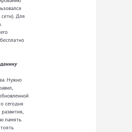
ированию
льзовался
сети). Для
.
сего
 бесплатно
жданину
ва. Нужно
равил,
 обновленной
то сегодня
 развития,
ю память.
стоять