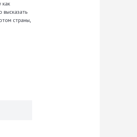
 как
о высказать
отом страны,