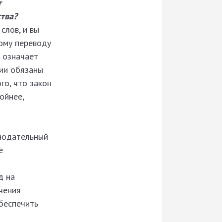
т
тва?
слов, и вы
ому переводу
 означает
сии обязаны
го, что закон
ойнее,
нодательный
е
д на
чения
обеспечить