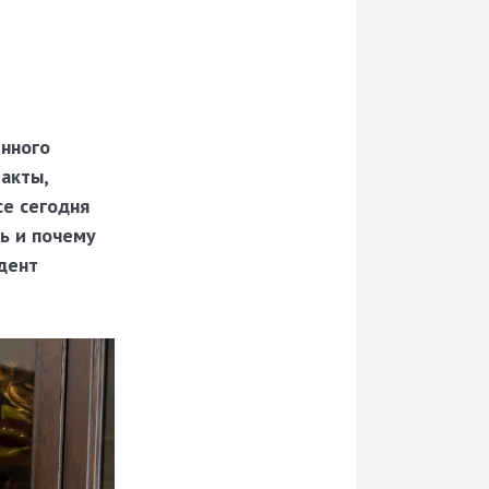
енного
 акты,
се сегодня
ь и почему
дент