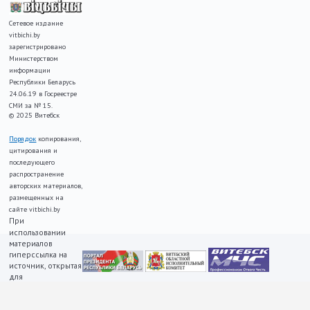
Сетевое издание
vitbichi.by
зарегистрировано
Министерством
информации
Республики Беларусь
24.06.19 в Госреестре
СМИ за № 15.
© 2025 Витебск
Порядок
копирования,
цитирования и
последующего
распространение
авторских материалов,
размещенных на
сайте vitbichi.by
При
использовании
материалов
гиперссылка на
источник, открытая
для
индексирования,
ОБЯЗАТЕЛЬНА!