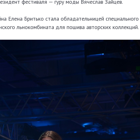
езидент фестиваля — гуру моды Вячеслав Зайцев.
йна Елена Бритько стала обладательницей специального
нского льнокомбината для пошива авторских коллекций.