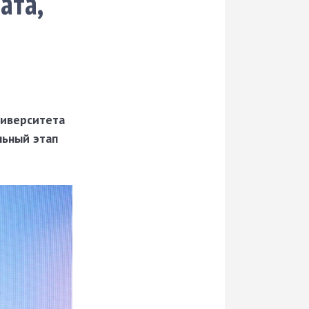
ата,
ниверситета
льный этап