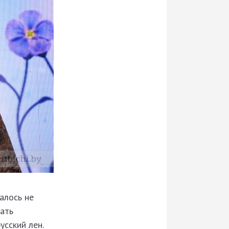
алось не
вать
усский лен.