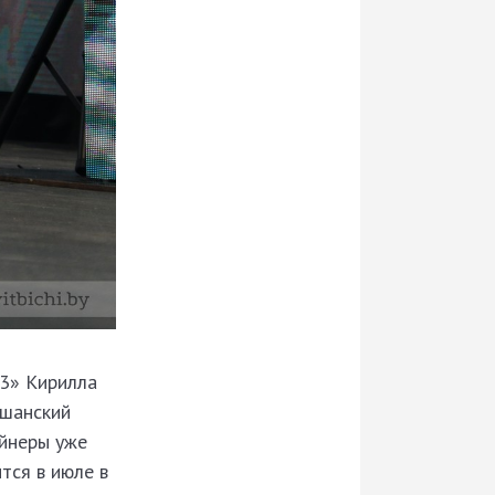
3» Кирилла
ршанский
айнеры уже
тся в июле в