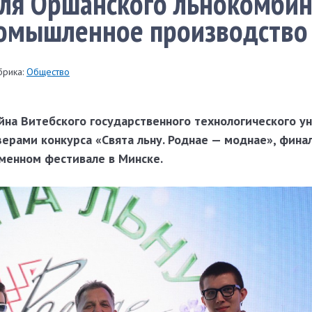
ля Оршанского льнокомбин
ромышленное производство
брика:
Общество
йна Витебского государственного технологического у
ерами конкурса «Свята льну. Роднае — моднае», фина
менном фестивале в Минске.