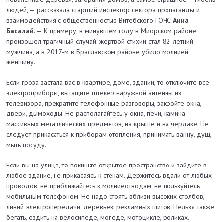
людей, — рассказала старший инспектор сектора пропаганды и
взаимодействия с общественностью Витебского ГОЧС
Анна
Басалай
. — К примеру, в минувшем году в Миорском районе
произошел трагичный случай: жертвой стихии стал 82-летний
мужчина, а в 2017-м в Браславском районе убило молнией
женщину.
Если гроза застала вас в квартире, доме, здании, то отключите все
электроприборы, вытащите штекер наружной антенны из
телевизора, прекратите телефонные разговоры, закройте окна,
двери, дымоходы. Не располагайтесь у окна, печи, камина
массивных металлических предметов, на крыше и на чердаке. Не
следует прикасаться к приборам отопления, принимать ванну, душ,
мыть посуду.
Если вы на улице, то покиньте открытое пространство и зайдите в
любое здание, не прикасаясь к стенам. Держитесь вдали от любых
проводов, не приближайтесь к молниеотводам, не пользуйтесь
мобильным телефоном. Не надо стоять вблизи высоких столбов,
линий электропередачи, деревьев, рекламных щитов. Нельзя также
бегать, ездить на велосипеде, мопеде, мотоцикле, роликах.