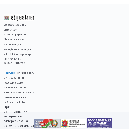
Сетевое издание
vitbichi.by
зарегистрировано
Министерством
информации
Республики Беларусь
24.06.19 в Госреестре
СМИ за № 15.
© 2025 Витебск
Порядок
копирования,
цитирования и
последующего
распространение
авторских материалов,
размещенных на
сайте vitbichi.by
При
использовании
материалов
гиперссылка на
источник, открытая