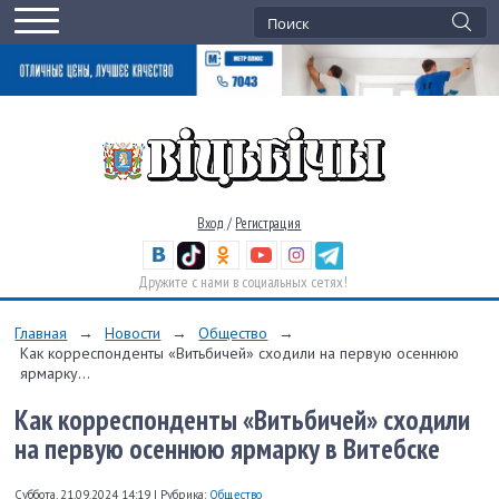
Вход
/
Регистрация
Дружите с нами в социальных сетях!
Главная
→
Новости
→
Общество
→
Как корреспонденты «Витьбичей» сходили на первую осеннюю
ярмарку...
Как корреспонденты «Витьбичей» сходили
на первую осеннюю ярмарку в Витебске
Суббота, 21.09.2024 14:19
|
Рубрика:
Общество