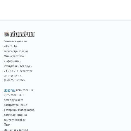
Сетевое издание
vitbichi.by
зарегистрировано
Министерством
информации
Республики Беларусь
24.06.19 в Госреестре
СМИ за № 15.
© 2025 Витебск
Порядок
копирования,
цитирования и
последующего
распространение
авторских материалов,
размещенных на
сайте vitbichi.by
При
использовании