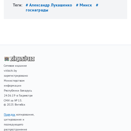
Теги:
# Александр Лукашенко
# Минск
#
госнаграды
Сетевое издание
vitbichi.by
зарегистрировано
Министерством
информации
Республики Беларусь
24.06.19 в Госреестре
СМИ за № 15.
© 2025 Витебск
Порядок
копирования,
цитирования и
последующего
распространение