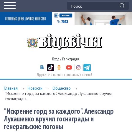
Вход
/
Регистрация
Дружите с нами в социальных сетях!
Главная
→
Новости
→
Общество
→
"Искренне горд за каждого". Александр Лукашенко вручил
госнаграды...
"Искренне горд за каждого". Александр
Лукашенко вручил госнаграды и
генеральские погоны