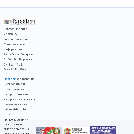
Сетевое издание
vitbichi.by
зарегистрировано
Министерством
информации
Республики Беларусь
24.06.19 в Госреестре
СМИ за № 15.
© 2025 Витебск
Порядок
копирования,
цитирования и
последующего
распространение
авторских материалов,
размещенных на
сайте vitbichi.by
При
использовании
материалов
гиперссылка на
источник, открытая