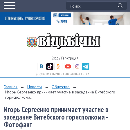
Вход
/
Регистрация
Дружите с нами в социальных сетях!
Главная
→
Новости
→
Общество
→
Игорь Сергеенко принимает участие в заседание Витебского
горисполкома...
Игорь Сергеенко принимает участие в
заседание Витебского горисполкома -
Фотофакт