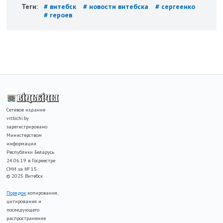
Теги:
# витебск
# новости витебска
# сергеенко
# героев
Сетевое издание
vitbichi.by
зарегистрировано
Министерством
информации
Республики Беларусь
24.06.19 в Госреестре
СМИ за № 15.
© 2025 Витебск
Порядок
копирования,
цитирования и
последующего
распространение