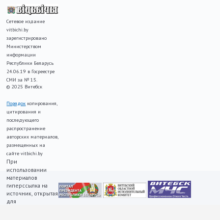
Сетевое издание
vitbichi.by
зарегистрировано
Министерством
информации
Республики Беларусь
24.06.19 в Госреестре
СМИ за № 15.
© 2025 Витебск
Порядок
копирования,
цитирования и
последующего
распространение
авторских материалов,
размещенных на
сайте vitbichi.by
При
использовании
материалов
гиперссылка на
источник, открытая
для
индексирования,
ОБЯЗАТЕЛЬНА!