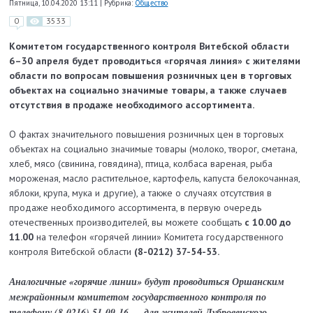
Пятница, 10.04.2020 13:11
|
Рубрика:
Общество
0
3533
Комитетом государственного контроля Витебской области
6–30 апреля будет проводиться «горячая линия» с жителями
области по вопросам повышения розничных цен в торговых
объектах на социально значимые товары, а также случаев
отсутствия в продаже необходимого ассортимента.
О фактах значительного повышения розничных цен в торговых
объектах на социально значимые товары (молоко, творог, сметана,
хлеб, мясо (свинина, говядина), птица, колбаса вареная, рыба
мороженая, масло растительное, картофель, капуста белокочанная,
яблоки, крупа, мука и другие), а также о случаях отсутствия в
продаже необходимого ассортимента, в первую очередь
отечественных производителей, вы можете сообщать
с 10.00 до
11.00
на телефон «горячей линии» Комитета государственного
контроля Витебской области
(8-0212) 37-54-53.
Аналогичные «горячие линии» будут проводиться Оршанским
межрайонным комитетом государственного контроля по
телефону (8-0216) 51-09-16 — для жителей Дубровенского,