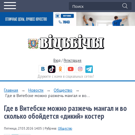
Вход
/
Регистрация
Дружите с нами в социальных сетях!
Главная
→
Новости
→
Общество
→
Где в Витебске можно разжечь мангал и во...
Где в Витебске можно разжечь мангал и во
сколько обойдется «дикий» костер
Пятница, 27.03.2026 14:05
|
Рубрика:
Общество