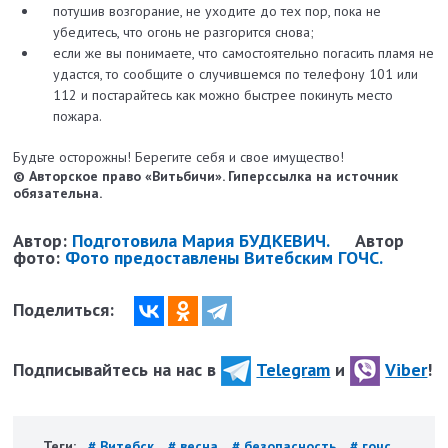
потушив возгорание, не уходите до тех пор, пока не
убедитесь, что огонь не разгорится снова;
если же вы понимаете, что самостоятельно погасить пламя не
удастся, то сообщите о случившемся по телефону 101 или
112 и постарайтесь как можно быстрее покинуть место
пожара.
Будьте осторожны! Берегите себя и свое имущество!
© Авторское право «Витьбичи». Гиперссылка на источник
обязательна.
Автор:
Подготовила Мария БУДКЕВИЧ.
Автор
фото:
Фото предоставлены Витебским ГОЧС.
Поделиться:
Подписывайтесь на нас в
Telegram
и
Viber
!
Теги:
# Витебск
# весна
# безопасность
# гочс