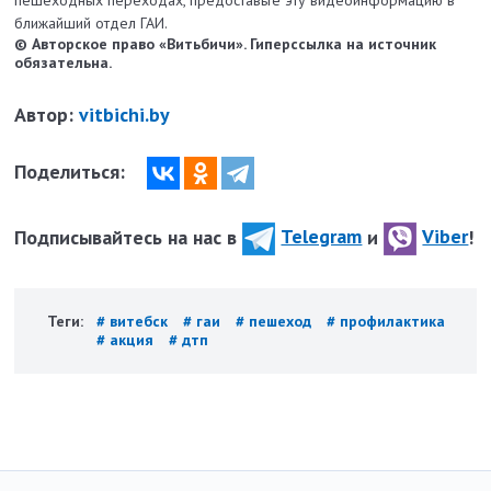
ближайший отдел ГАИ.
© Авторское право «Витьбичи». Гиперссылка на источник
обязательна.
Автор:
vitbichi.by
Поделиться:
Подписывайтесь на нас в
Telegram
и
Viber
!
Теги:
# витебск
# гаи
# пешеход
# профилактика
# акция
# дтп