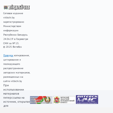
Сетевое издание
vitbichi.by
зарегистрировано
Министерством
информации
Республики Беларусь
24.06.19 в Госреестре
СМИ за № 15.
© 2025 Витебск
Порядок
копирования,
цитирования и
последующего
распространение
авторских материалов,
размещенных на
сайте vitbichi.by
При
использовании
материалов
гиперссылка на
источник, открытая
для
индексирования,