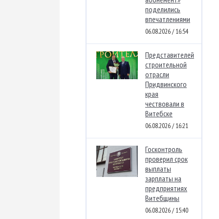
поделились
впечатлениями
06.08.2026 / 16:54
Представителей
строительной
отрасли
Придвинского
края
чествовали в
Витебске
06.08.2026 / 16:21
Госконтроль
проверил срок
выплаты
зарплаты на
предприятиях
Витебщины
06.08.2026 / 15:40