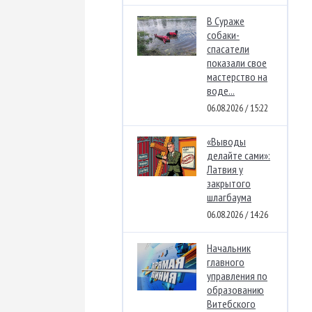
В Сураже
собаки-
спасатели
показали свое
мастерство на
воде...
06.08.2026 / 15:22
«Выводы
делайте сами»:
Латвия у
закрытого
шлагбаума
06.08.2026 / 14:26
Начальник
главного
управления по
образованию
Витебского