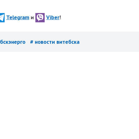
Telegram
и
Viber
!
ебскэнерго
# новости витебска