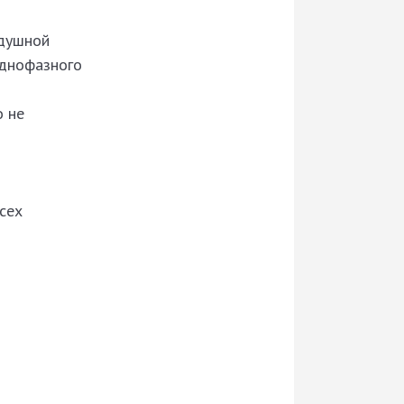
здушной
однофазного
о не
сех