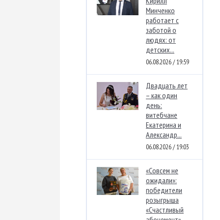
Кирилл
Минченко
работает с
заботой о
людях: от
детских...
06.08.2026 / 19:59
Двадцать лет
– как один
день:
витебчане
Екатерина и
Александр...
06.08.2026 / 19:03
«Совсем не
ожидали»:
победители
розыгрыша
«Счастливый
абонемент»