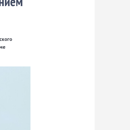
ением
ского
мме